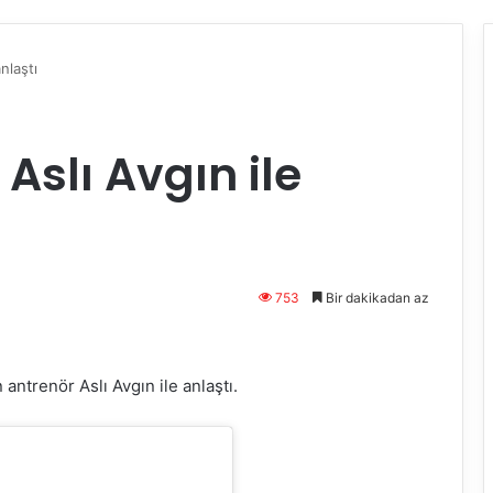
nlaştı
Aslı Avgın ile
753
Bir dakikadan az
antrenör Aslı Avgın ile anlaştı.