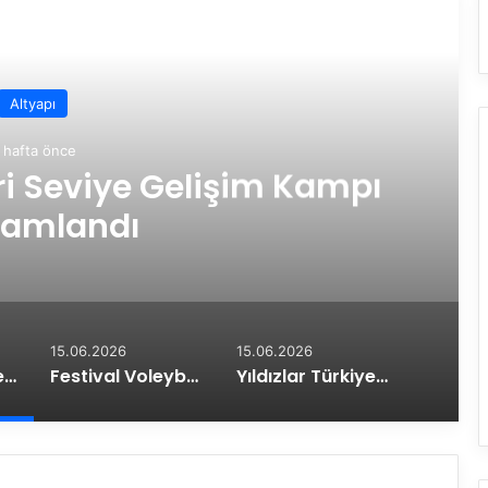
rakini Oku
Altyapı
 hafta önce
eri Seviye Gelişim Kampı
amlandı
15.06.2026
15.06.2026
Bülent Güneş ile İleri Seviye Gelişim Kampı Tamamlandı
Festival Voleybol Midi Kızlarda Yenilgisiz Türkiye Şampiyonu ES Voleybol
Yıldızlar Türkiye Şampiyonası Sona Erdi