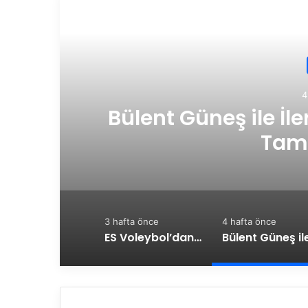
Son
4
Bülent Güneş ile İl
Tam
3 hafta önce
4 hafta önce
ES Voleybol’dan Galatasaray’a Güçlü Destek