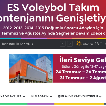
℃
28
Filenin Efeleri, Tarihinde İlk Kez VNL’de Çeyrek Finalde!
istanbul
YA VE AVRUPA
MAGAZIN
PLAJ VE KAR VOLEYBOLU