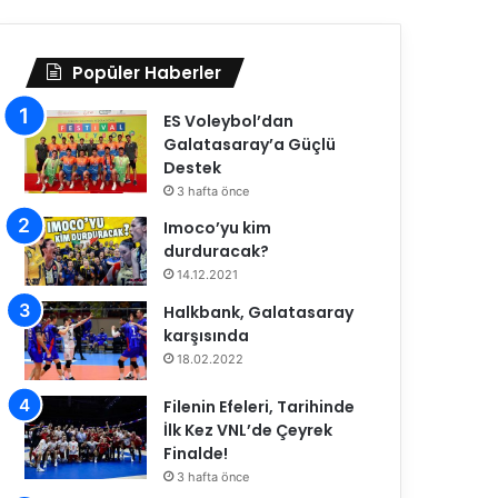
Popüler Haberler
ES Voleybol’dan
Galatasaray’a Güçlü
Destek
3 hafta önce
Imoco’yu kim
durduracak?
14.12.2021
Halkbank, Galatasaray
karşısında
18.02.2022
Filenin Efeleri, Tarihinde
İlk Kez VNL’de Çeyrek
Finalde!
3 hafta önce