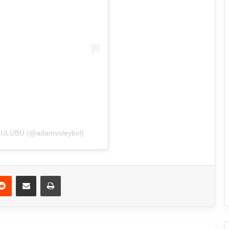
ULÜBÜ (@adamvoleybol)
Reddit
E-Posta ile paylaş
Yazdır