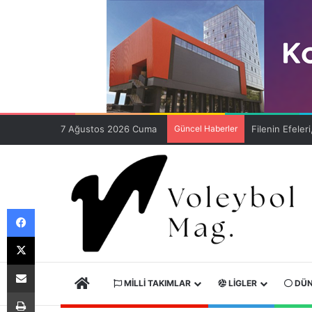
7 Ağustos 2026 Cuma
Güncel Haberler
Facebook
X
E-Posta ile paylaş
ANA SAYFA
MILLI TAKIMLAR
LIGLER
DÜN
Yazdır