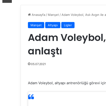
Anasayfa
/
Manşet
/
Adam Voleybol, Aslı Avgın ile a
Manşet
Altyapı
Ligler
Adam Voleybol, 
anlaştı
05.07.2021
Adam Voleybol, altyapı antrenörlüğü görevi için 