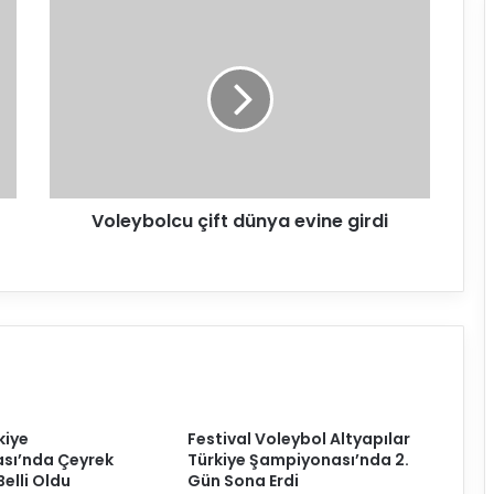
V
o
l
e
y
b
o
l
c
Voleybolcu çift dünya evine girdi
u
ç
i
f
t
d
ü
n
y
a
kiye
Festival Voleybol Altyapılar
e
sı’nda Çeyrek
Türkiye Şampiyonası’nda 2.
v
Belli Oldu
Gün Sona Erdi