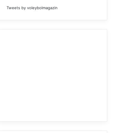
Tweets by voleybolmagazin
Altyapı
15.06.2026
Festival Voleybol Midi Kız
Türkiye Şampiyonu E