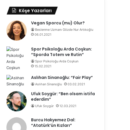
Köşe Yazarları
Vegan Sporcu (mu) Olur?
Beslenme Uzmanı Gözde Nur Artıkoğlu
06.01.2021
Spor Psikoloğu Arda Coşkun:
“Sporda Totem ve Rutin”
Spor Psikoloğu Arda Coşkun
15.02.2021
Aslıhan Sinanoğlu: “Fair Play”
Aslıhan Sinanoğlu
03.02.2021
Ufuk Soygür: “Ben olsam istifa
ederdim”
Ufuk Soygür
12.03.2021
Burcu Hakyemez Dal:
“Atatürk’ün Kızları”