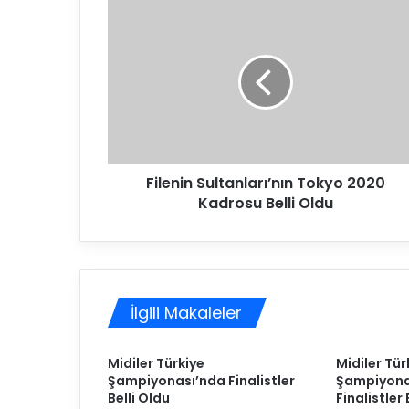
F
i
l
e
n
i
n
S
u
Filenin Sultanları’nın Tokyo 2020
l
Kadrosu Belli Oldu
t
a
n
l
a
r
İlgili Makaleler
ı
’
n
Midiler Türkiye
Midiler Tür
ı
Şampiyonası’nda Finalistler
Şampiyona
n
Belli Oldu
Finalistler 