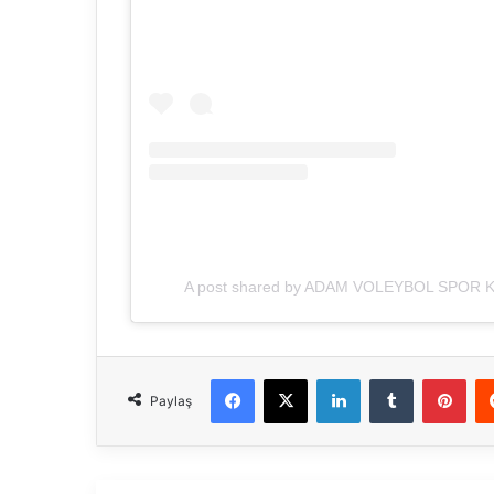
A post shared by ADAM VOLEYBOL SPOR K
Facebook
X
LinkedIn
Tumblr
Pinterest
Paylaş