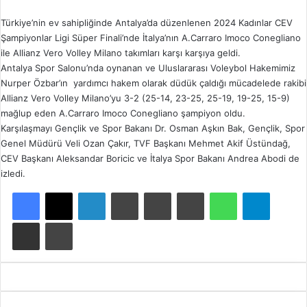
Türkiye’nin ev sahipliğinde Antalya’da düzenlenen 2024 Kadınlar CEV
Şampiyonlar Ligi Süper Finali’nde İtalya’nın A.Carraro Imoco Conegliano
ile Allianz Vero Volley Milano takımları karşı karşıya geldi.
Antalya Spor Salonu’nda oynanan ve Uluslararası Voleybol Hakemimiz
Nurper Özbar’ın yardımcı hakem olarak düdük çaldığı mücadelede rakibi
Allianz Vero Volley Milano’yu 3-2 (25-14, 23-25, 25-19, 19-25, 15-9)
mağlup eden A.Carraro Imoco Conegliano şampiyon oldu.
Karşılaşmayı Gençlik ve Spor Bakanı Dr. Osman Aşkın Bak, Gençlik, Spor
Genel Müdürü Veli Ozan Çakır, TVF Başkanı Mehmet Akif Üstündağ,
CEV Başkanı Aleksandar Boricic ve İtalya Spor Bakanı Andrea Abodi de
izledi.
Facebook
X
LinkedIn
Tumblr
Pinterest
Reddit
WhatsApp
Telegram
E-Posta ile paylaş
Yazdır