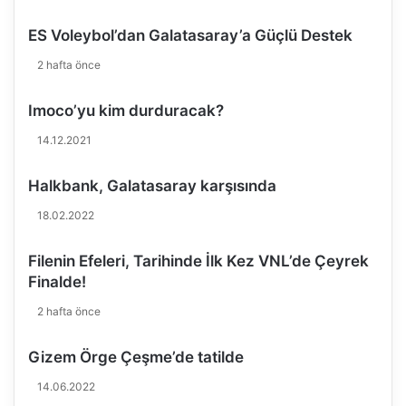
r
a
e
v
ES Voleybol’dan Galatasaray’a Güçlü Destek
n
e
2 hafta önce
t
M
i
a
n
Imoco’yu kim durduracak?
d
o
a
14.12.2021
I
l
t
y
Halkbank, Galatasaray karşısında
a
a
s
l
18.02.2022
a
r
Filenin Efeleri, Tarihinde İlk Kez VNL’de Çeyrek
S
Finalde!
a
h
2 hafta önce
i
p
Gizem Örge Çeşme’de tatilde
l
e
14.06.2022
r