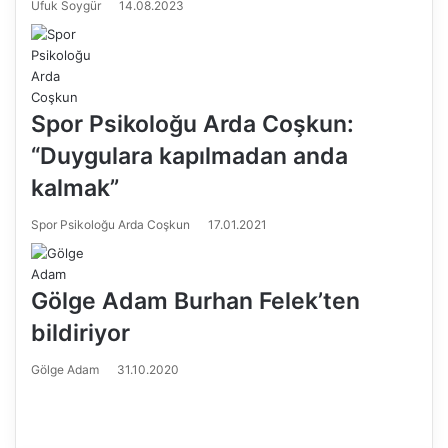
Ufuk Soygür
14.08.2023
Spor Psikoloğu Arda Coşkun:
“Duygulara kapılmadan anda
kalmak”
Spor Psikoloğu Arda Coşkun
17.01.2021
Gölge Adam Burhan Felek’ten
bildiriyor
Gölge Adam
31.10.2020
Ö
n
S
c
o