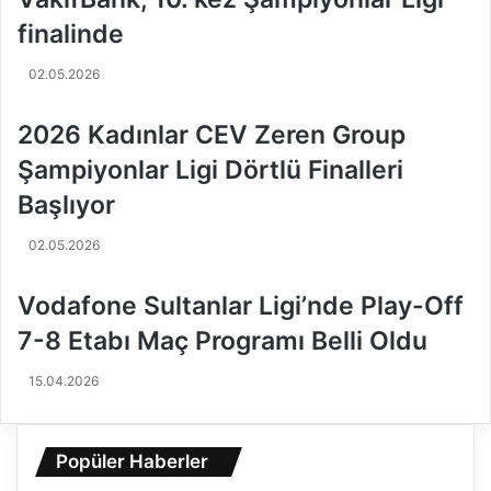
o
i
n
S
finalinde
l
ü
a
p
02.05.2026
r
e
L
r
2026 Kadınlar CEV Zeren Group
i
F
g
i
Şampiyonlar Ligi Dörtlü Finalleri
i
n
Başlıyor
’
a
n
l
02.05.2026
d
l
e
e
Vodafone Sultanlar Ligi’nde Play-Off
Ş
r
a
i
7-8 Etabı Maç Programı Belli Oldu
m
’
p
n
15.04.2026
i
d
y
e
o
K
Popüler Haberler
n
u
T
p