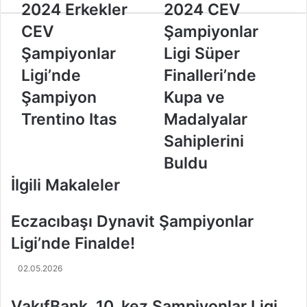
2
2024 Erkekler
2
2024 CEV
0
0
CEV
Şampiyonlar
2
2
4
4
Şampiyonlar
Ligi Süper
E
C
Ligi’nde
Finalleri’nde
r
E
k
V
Şampiyon
Kupa ve
e
Ş
Trentino Itas
Madalyalar
k
a
l
m
Sahiplerini
e
p
Buldu
r
i
C
y
İlgili Makaleler
E
o
V
n
Eczacıbaşı Dynavit Şampiyonlar
Ş
l
a
a
Ligi’nde Finalde!
m
r
p
L
02.05.2026
i
i
y
g
VakıfBank, 10. kez Şampiyonlar Ligi