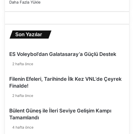
Daha Fazla Yükle
i
n
i
B
u
Son Yazılar
l
d
u
ES Voleybol’dan Galatasaray’a Güçlü Destek
2 hafta önce
Filenin Efeleri, Tarihinde İlk Kez VNL’de Çeyrek
Finalde!
2 hafta önce
Bülent Güneş ile İleri Seviye Gelişim Kampı
Tamamlandı
4 hafta önce