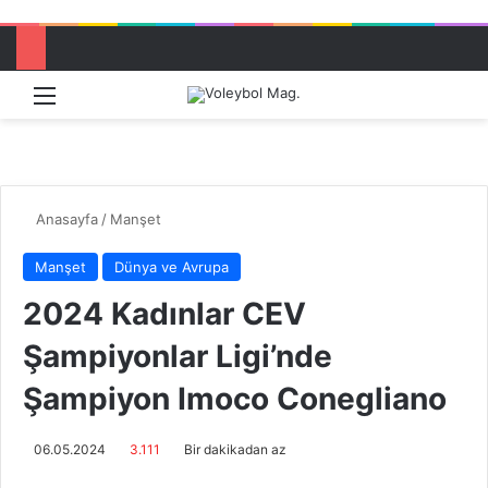
Menü
Dış görü
Aram
Anasayfa
/
Manşet
Manşet
Dünya ve Avrupa
2024 Kadınlar CEV
Şampiyonlar Ligi’nde
Şampiyon Imoco Conegliano
06.05.2024
3.111
Bir dakikadan az