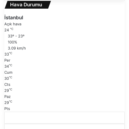
e
n
Hava Durumu
k
r
i
a
İstanbul
s
k
Açık hava
a
i
℃
24
y
s
33º - 23º
f
a
100%
a
y
3.09 km/h
f
℃
33
a
Per
℃
34
Cum
℃
30
Cts
℃
29
Paz
℃
29
Pts