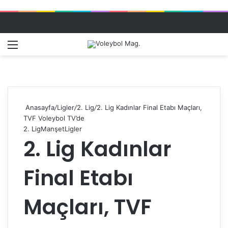
Menü
Dış gö
A
Anasayfa
/
Ligler
/
2. Lig
/
2. Lig Kadınlar Final Etabı Maçları,
TVF Voleybol TV’de
2. Lig
Manşet
Ligler
2. Lig Kadınlar
Final Etabı
Maçları, TVF