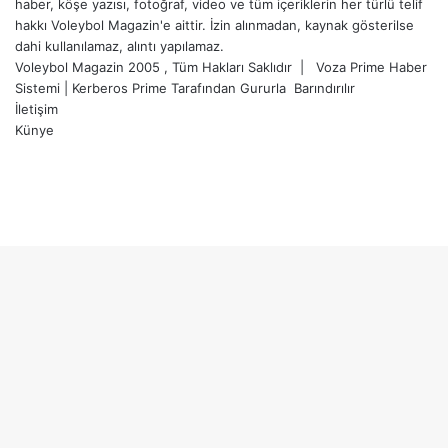
haber, köşe yazısı, fotoğraf, video ve tüm içeriklerin her türlü telif
hakkı Voleybol Magazin'e aittir. İzin alınmadan, kaynak gösterilse
dahi kullanılamaz, alıntı yapılamaz.
Voleybol Magazin 2005 , Tüm Hakları Saklıdır |
Voza Prime Haber
Sistemi
|
Kerberos Prime
Tarafından Gururla
Barındırılır
İletişim
Künye
X
YouTube
Instagram
Facebook
X
LinkedIn
WhatsApp
Telegram
Başa
dön
tuşu