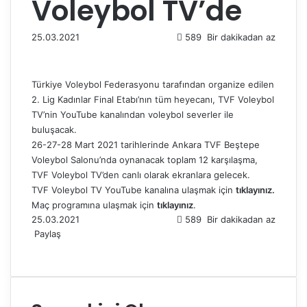
Voleybol TV’de
25.03.2021
589
Bir dakikadan az
Türkiye Voleybol Federasyonu tarafından organize edilen
2. Lig Kadınlar Final Etabı’nın tüm heyecanı, TVF Voleybol
TV’nin YouTube kanalından voleybol severler ile
buluşacak.
26-27-28 Mart 2021 tarihlerinde Ankara TVF Beştepe
Voleybol Salonu’nda oynanacak toplam 12 karşılaşma,
TVF Voleybol TV’den canlı olarak ekranlara gelecek.
TVF Voleybol TV YouTube kanalına ulaşmak için
tıklayınız.
Maç programına ulaşmak için
tıklayınız
.
25.03.2021
589
Bir dakikadan az
Paylaş
F
X
L
T
P
R
W
T
E
Y
a
i
u
i
e
h
e
-
a
c
n
m
n
d
a
l
P
z
e
k
b
t
d
t
e
o
d
b
e
l
e
i
s
g
s
ı