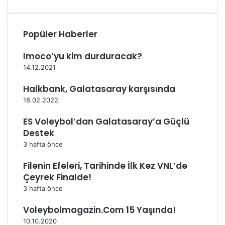
k
Popüler Haberler
Imoco’yu kim durduracak?
14.12.2021
Halkbank, Galatasaray karşısında
18.02.2022
ES Voleybol’dan Galatasaray’a Güçlü
Destek
3 hafta önce
Filenin Efeleri, Tarihinde İlk Kez VNL’de
Çeyrek Finalde!
3 hafta önce
Voleybolmagazin.Com 15 Yaşında!
10.10.2020