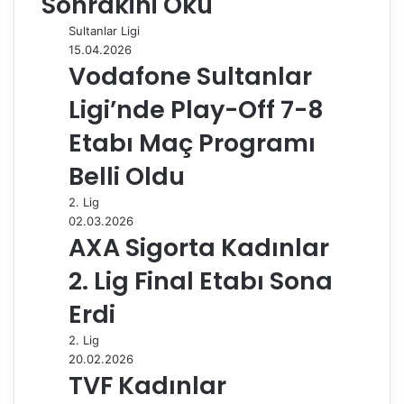
Sonrakini Oku
o
d
r
r
t
A
r
t
r
Sultanlar Ligi
o
I
e
p
a
a
15.04.2026
k
n
s
p
m
i
Vodafone Sultanlar
t
l
e
Ligi’nde Play-Off 7-8
p
a
Etabı Maç Programı
y
Belli Oldu
l
a
2. Lig
ş
02.03.2026
AXA Sigorta Kadınlar
2. Lig Final Etabı Sona
Erdi
2. Lig
20.02.2026
TVF Kadınlar