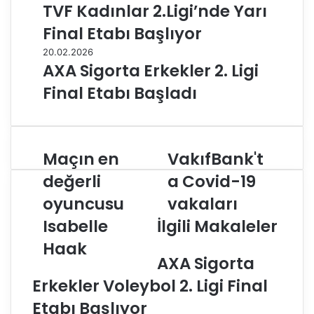
TVF Kadınlar 2.Ligi’nde Yarı
Final Etabı Başlıyor
20.02.2026
AXA Sigorta Erkekler 2. Ligi
Final Etabı Başladı
Maçın en
VakıfBank't
M
V
a
a
değerli
a Covid-19
ç
k
oyuncusu
vakaları
ı
ı
n
f
Isabelle
İlgili Makaleler
e
B
n
Haak
a
d
AXA Sigorta
n
e
k
Erkekler Voleybol 2. Ligi Final
ğ
'
e
t
Etabı Başlıyor