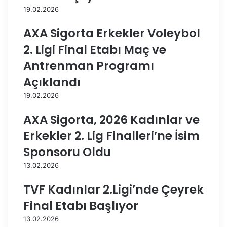
r
a
19.02.2026
l
C
i
o
AXA Sigorta Erkekler Voleybol
o
v
y
i
2. Ligi Final Etabı Maç ve
u
d
Antrenman Programı
n
-
c
1
Açıklandı
u
9
19.02.2026
s
v
u
a
AXA Sigorta, 2026 Kadınlar ve
I
k
s
a
Erkekler 2. Lig Finalleri’ne İsim
a
l
Sponsoru Oldu
b
a
e
r
13.02.2026
l
ı
l
TVF Kadınlar 2.Ligi’nde Çeyrek
e
Final Etabı Başlıyor
H
a
13.02.2026
a