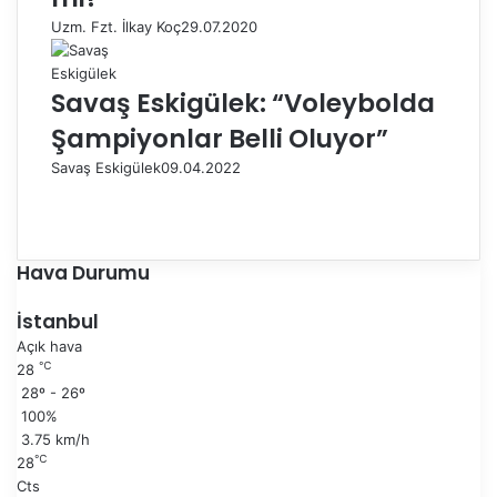
Uzm. Fzt. İlkay Koç
29.07.2020
Savaş Eskigülek: “Voleybolda
Şampiyonlar Belli Oluyor”
Savaş Eskigülek
09.04.2022
Ö
n
S
c
o
e
n
Hava Durumu
k
r
i
a
İstanbul
s
k
Açık hava
a
i
℃
28
y
s
28º - 26º
f
a
100%
a
y
3.75 km/h
f
℃
28
a
Cts