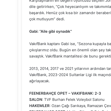
Karşılaşmanın en değerli oyuncusu seçilen 
dile getirirken, “Çok heyecanlıyım ve takımıml
başardık. Henüz çok kısa bir zamandır beraberiz
çok mutluyum” dedi.
Gabi: “Aile gibi oynadık”
VakıfBank kaptanı Gabi ise, “Sezona kupayla ba
çıkışlarımız oldu. Bugün en önemli olan şey t
savaştık. VakıfBank mantalitesi de bunu gerekti
2013, 2014, 2017 ve 2021 yıllarının ardından t
VakıfBank, 2023-2024 Sultanlar Ligi ilk maçında
ağırlayacak.
FEENERBAHÇE OPET – VAKIFBANK: 2-3
SALON
: TVF Burhan Felek Voleybol Salonu
HAKEMLER
: Ozan Çağı Sarıkaya, Ramazan Çev