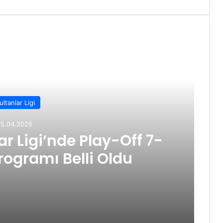
ultanlar Ligi
15.04.2026
r Ligi’nde Play-Off 7-
rogramı Belli Oldu