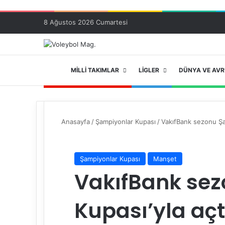
8 Ağustos 2026 Cumartesi
ANA SAYFA
MILLI TAKIMLAR
LIGLER
DÜNYA VE AV
Anasayfa
/
Şampiyonlar Kupası
/
VakıfBank sezonu Şam
Şampiyonlar Kupası
Manşet
VakıfBank se
Kupası’yla açt