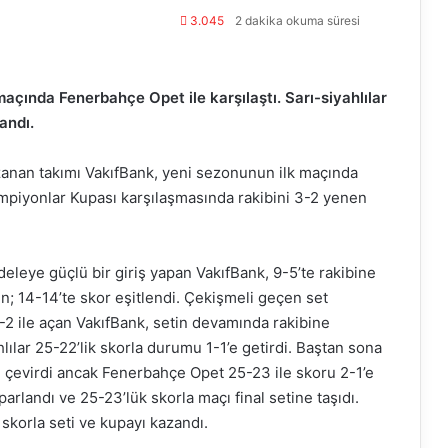
3.045
2 dakika okuma süresi
çında Fenerbahçe Opet ile karşılaştı. Sarı-siyahlılar
zandı.
zanan takımı VakıfBank, yeni sezonunun ilk maçında
ampiyonlar Kupası karşılaşmasında rakibini 3-2 yenen
leye güçlü bir giriş yapan VakıfBank, 9-5’te rakibine
; 14-14’te skor eşitlendi. Çekişmeli geçen set
-2 ile açan VakıfBank, setin devamında rakibine
ılar 25-22’lik skorla durumu 1-1’e getirdi. Baştan sona
sı çevirdi ancak Fenerbahçe Opet 25-23 ile skoru 2-1’e
oparlandı ve 25-23’lük skorla maçı final setine taşıdı.
 skorla seti ve kupayı kazandı.