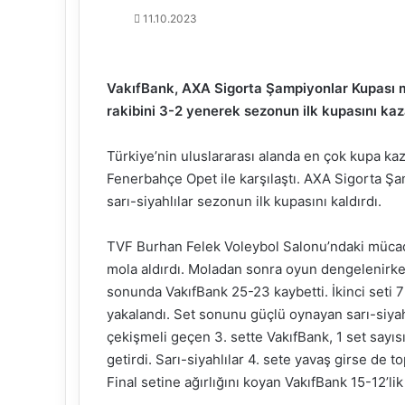
11.10.2023
VakıfBank, AXA Sigorta Şampiyonlar Kupası ma
rakibini 3-2 yenerek sezonun ilk kupasını ka
Türkiye’nin uluslararası alanda en çok kupa ka
Fenerbahçe Opet ile karşılaştı. AXA Sigorta Ş
sarı-siyahlılar sezonun ilk kupasını kaldırdı.
TVF Burhan Felek Voleybol Salonu’ndaki mücade
mola aldırdı. Moladan sonra oyun dengelenirken
sonunda VakıfBank 25-23 kaybetti. İkinci seti 7
yakalandı. Set sonunu güçlü oynayan sarı-siyahl
çekişmeli geçen 3. sette VakıfBank, 1 set sayı
getirdi. Sarı-siyahlılar 4. sete yavaş girse de t
Final setine ağırlığını koyan VakıfBank 15-12’lik