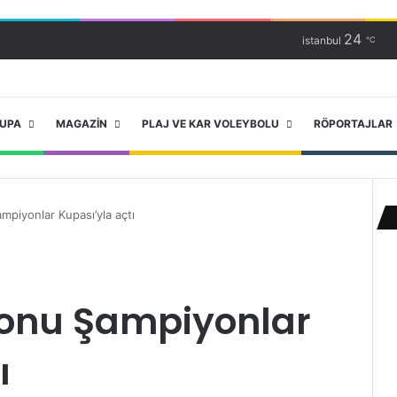
24
istanbul
℃
RUPA
MAGAZIN
PLAJ VE KAR VOLEYBOLU
RÖPORTAJLAR
piyonlar Kupası’yla açtı
zonu Şampiyonlar
ı