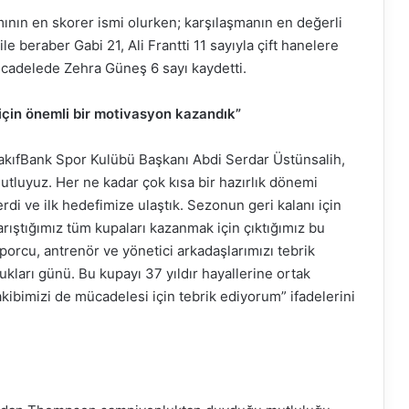
ının en skorer ismi olurken; karşılaşmanın en değerli
 beraber Gabi 21, Ali Frantti 11 sayıyla çift hanelere
ücadelede Zehra Güneş 6 sayı kaydetti.
 için önemli bir motivasyon kazandık”
akıfBank Spor Kulübü Başkanı Abdi Serdar Üstünsalih,
tluyuz. Her ne kadar çok kısa bir hazırlık dönemi
rdi ve ilk hedefimize ulaştık. Sezonun geri kalanı için
rıştığımız tüm kupaları kazanmak için çıktığımız bu
sporcu, antrenör ve yönetici arkadaşlarımızı tebrik
arı günü. Bu kupayı 37 yıldır hayallerine ortak
ibimizi de mücadelesi için tebrik ediyorum” ifadelerini
”