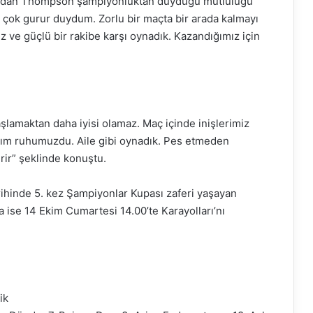
Jordan Thompson şampiyonluktan duyduğu mutluluğu
a çok gurur duydum. Zorlu bir maçta bir arada kalmayı
 ve güçlü bir rakibe karşı oynadık. Kazandığımız için
şlamaktan daha iyisi olamaz. Maç içinde inişlerimiz
akım ruhumuzdu. Aile gibi oynadık. Pes etmeden
rir” şeklinde konuştu.
arihinde 5. kez Şampiyonlar Kupası zaferi yaşayan
 ise 14 Ekim Cumartesi 14.00’te Karayolları’nı
ik