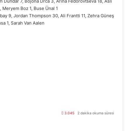
m Dündar 7, Bojona Drca 3, Arina Fedorovtseva 18, Aslı
), Meryem Boz 1, Buse Ünal 1
bay 9, Jordan Thompson 30, Ali Frantti 11, Zehra Güneş
usa 1, Sarah Van Aalen
3.045
2 dakika okuma süresi