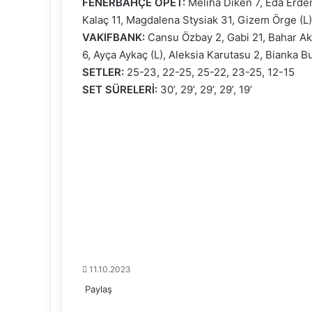
FENERBAHÇE OPET:
Meliha Diken 7, Eda Erde
Kalaç 11, Magdalena Stysiak 31, Gizem Örge (L
VAKIFBANK:
Cansu Özbay 2, Gabi 21, Bahar Ak
6, Ayça Aykaç (L), Aleksia Karutasu 2, Bianka B
SETLER:
25-23, 22-25, 25-22, 23-25, 12-15
SET SÜRELERİ:
30’, 29’, 29’, 29’, 19’
11.10.2023
Paylaş
F
X
L
T
P
R
W
T
E
Y