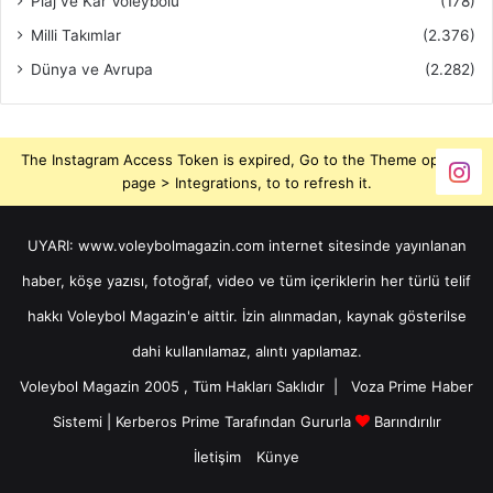
Plaj ve Kar Voleybolu
(178)
Milli Takımlar
(2.376)
Dünya ve Avrupa
(2.282)
The Instagram Access Token is expired, Go to the Theme options
page > Integrations, to to refresh it.
UYARI: www.voleybolmagazin.com internet sitesinde yayınlanan
haber, köşe yazısı, fotoğraf, video ve tüm içeriklerin her türlü telif
hakkı Voleybol Magazin'e aittir. İzin alınmadan, kaynak gösterilse
dahi kullanılamaz, alıntı yapılamaz.
Voleybol Magazin 2005 , Tüm Hakları Saklıdır |
Voza Prime Haber
Sistemi
|
Kerberos Prime
Tarafından Gururla
Barındırılır
İletişim
Künye