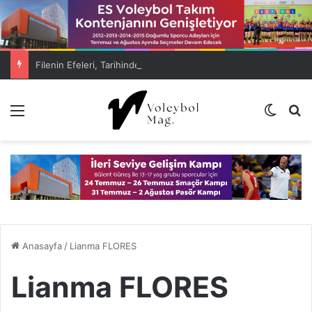
Filenin Efeleri, Tarihinde İlk Kez VNL’de Çeyrek Finalde!
Menü
Dış gö
A
Anasayfa
/
Lianma FLORES
Lianma FLORES