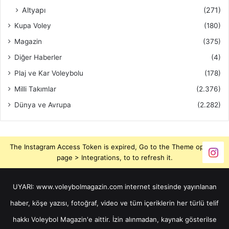
Altyapı
(271)
Kupa Voley
(180)
Magazin
(375)
Diğer Haberler
(4)
Plaj ve Kar Voleybolu
(178)
Milli Takımlar
(2.376)
Dünya ve Avrupa
(2.282)
The Instagram Access Token is expired, Go to the Theme options
page > Integrations, to to refresh it.
UYARI: www.voleybolmagazin.com internet sitesinde yayınlanan
haber, köşe yazısı, fotoğraf, video ve tüm içeriklerin her türlü telif
hakkı Voleybol Magazin'e aittir. İzin alınmadan, kaynak gösterilse