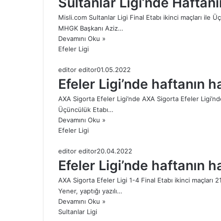
Sultanlar Ligi’nde Haftan
Misli.com Sultanlar Ligi Final Etabı ikinci maçları ile
MHGK Başkanı Aziz…
Devamını Oku »
Efeler Ligi
editor editor
01.05.2022
Efeler Ligi’nde haftanın h
AXA Sigorta Efeler Ligi’nde AXA Sigorta Efeler Ligi’nde
Üçüncülük Etabı…
Devamını Oku »
Efeler Ligi
editor editor
20.04.2022
Efeler Ligi’nde haftanın h
AXA Sigorta Efeler Ligi 1-4 Final Etabı ikinci maçl
Yener, yaptığı yazılı…
Devamını Oku »
Sultanlar Ligi