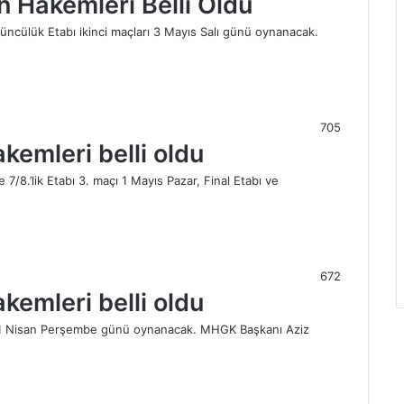
ın Hakemleri Belli Oldu
 Üçüncülük Etabı ikinci maçları 3 Mayıs Salı günü oynanacak.
705
akemleri belli oldu
 7/8.’lik Etabı 3. maçı 1 Mayıs Pazar, Final Etabı ve
672
akemleri belli oldu
arı 21 Nisan Perşembe günü oynanacak. MHGK Başkanı Aziz