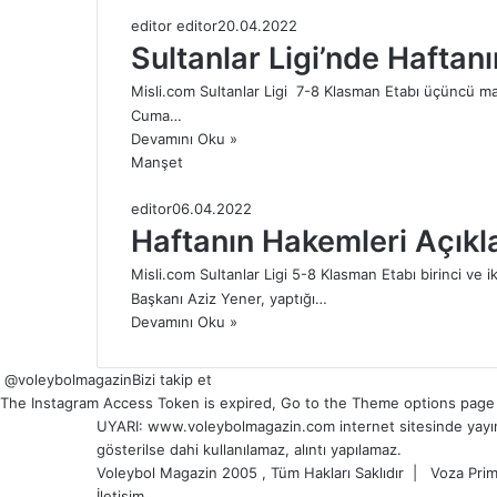
editor editor
20.04.2022
Sultanlar Ligi’nde Haftan
Misli.com Sultanlar Ligi 7-8 Klasman Etabı üçüncü maç
Cuma…
Devamını Oku »
Manşet
editor
06.04.2022
Haftanın Hakemleri Açıkl
Misli.com Sultanlar Ligi 5-8 Klasman Etabı birinci ve
Başkanı Aziz Yener, yaptığı…
Devamını Oku »
@voleybolmagazin
Bizi takip et
The Instagram Access Token is expired, Go to the Theme options page > 
UYARI: www.voleybolmagazin.com internet sitesinde yayınlan
gösterilse dahi kullanılamaz, alıntı yapılamaz.
Voleybol Magazin 2005 , Tüm Hakları Saklıdır |
Voza Prim
İletişim