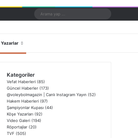
Kayıt Ol
Rastgele Makale
Kenar Bölmesi
Dış görünümü değiştir
Arama
yap
...
X
YouTube
Instagram
Yazarlar
Kategoriler
Vefat Haberleri
(85)
Güncel Haberler
(173)
@voleybolmagazin | Canlı Instagram Yayın
(52)
Hakem Haberleri
(97)
Şampiyonlar Kupası
(44)
Köşe Yazarları
(92)
Video Galeri
(194)
Röportajlar
(20)
TVF
(505)