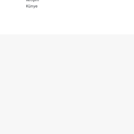
Künye
X
YouTube
Instagram
Başa
dön
tuşu