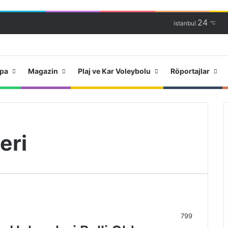
24
istanbul
℃
upa
Magazin
Plaj ve Kar Voleybolu
Röportajlar
eri
799