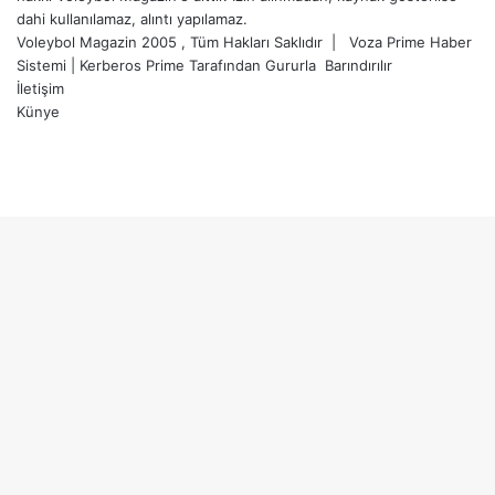
dahi kullanılamaz, alıntı yapılamaz.
Voleybol Magazin 2005 , Tüm Hakları Saklıdır |
Voza Prime Haber
Sistemi
|
Kerberos Prime
Tarafından Gururla
Barındırılır
İletişim
Künye
X
YouTube
Instagram
Başa
dön
tuşu