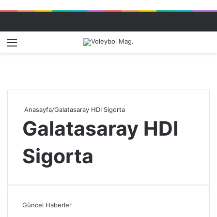
Menü
Dış gö
A
Anasayfa
/
Galatasaray HDI Sigorta
Galatasaray HDI
Sigorta
Güncel Haberler