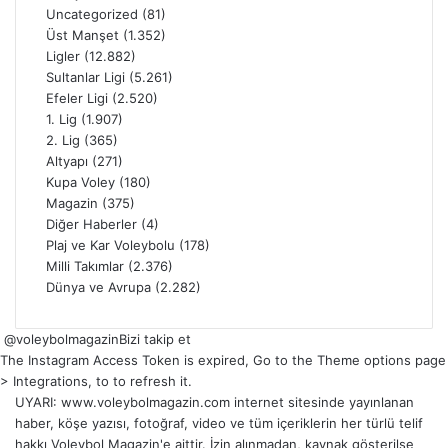
Uncategorized
(81)
Üst Manşet
(1.352)
Ligler
(12.882)
Sultanlar Ligi
(5.261)
Efeler Ligi
(2.520)
1. Lig
(1.907)
2. Lig
(365)
Altyapı
(271)
Kupa Voley
(180)
Magazin
(375)
Diğer Haberler
(4)
Plaj ve Kar Voleybolu
(178)
Milli Takımlar
(2.376)
Dünya ve Avrupa
(2.282)
@voleybolmagazin
Bizi takip et
The Instagram Access Token is expired, Go to the Theme options page
> Integrations, to to refresh it.
UYARI: www.voleybolmagazin.com internet sitesinde yayınlanan
haber, köşe yazısı, fotoğraf, video ve tüm içeriklerin her türlü telif
hakkı Voleybol Magazin'e aittir. İzin alınmadan, kaynak gösterilse