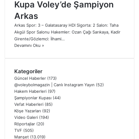
Kupa Voley’de Şampiyon
Arkas
Arkas Spor: 3 – Galatasaray HDI Sigorta: 2 Salon: Taha
Akgül Spor Salonu Hakemler: Ozan Çağı Sarıkaya, Kadir
Girente/Gözlemci: İlhami…
Devamını Oku »
Kategoriler
Güncel Haberler
(173)
@voleybolmagazin | Canlı Instagram Yayın
(52)
Hakem Haberleri
(97)
Şampiyonlar Kupası
(44)
Vefat Haberleri
(85)
Köşe Yazarları
(92)
Video Galeri
(194)
Röportajlar
(20)
TVF
(505)
Manşet
(13.019)