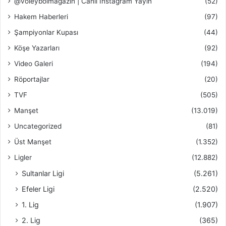
@voleybolmagazin | Canlı Instagram Yayın
(52)
Hakem Haberleri
(97)
Şampiyonlar Kupası
(44)
Köşe Yazarları
(92)
Video Galeri
(194)
Röportajlar
(20)
TVF
(505)
Manşet
(13.019)
Uncategorized
(81)
Üst Manşet
(1.352)
Ligler
(12.882)
Sultanlar Ligi
(5.261)
Efeler Ligi
(2.520)
1. Lig
(1.907)
2. Lig
(365)