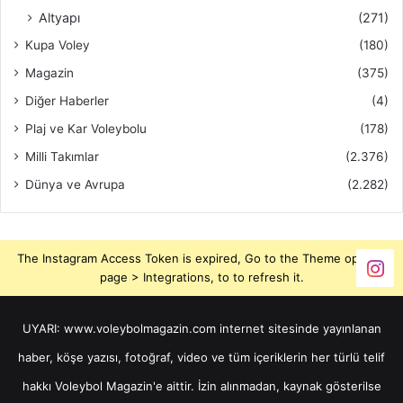
Altyapı
(271)
Kupa Voley
(180)
Magazin
(375)
Diğer Haberler
(4)
Plaj ve Kar Voleybolu
(178)
Milli Takımlar
(2.376)
Dünya ve Avrupa
(2.282)
The Instagram Access Token is expired, Go to the Theme options
page > Integrations, to to refresh it.
UYARI: www.voleybolmagazin.com internet sitesinde yayınlanan
haber, köşe yazısı, fotoğraf, video ve tüm içeriklerin her türlü telif
hakkı Voleybol Magazin'e aittir. İzin alınmadan, kaynak gösterilse