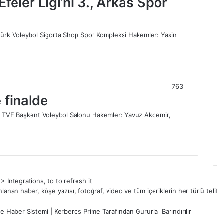
feler Ligi’ni 3., Arkas Spor
türk Voleybol Sigorta Shop Spor Kompleksi Hakemler: Yasin
763
 finalde
n: TVF Başkent Voleybol Salonu Hakemler: Yavuz Akdemir,
Integrations, to to refresh it.
an haber, köşe yazısı, fotoğraf, video ve tüm içeriklerin her türlü telif
e Haber Sistemi
|
Kerberos Prime
Tarafından Gururla
Barındırılır