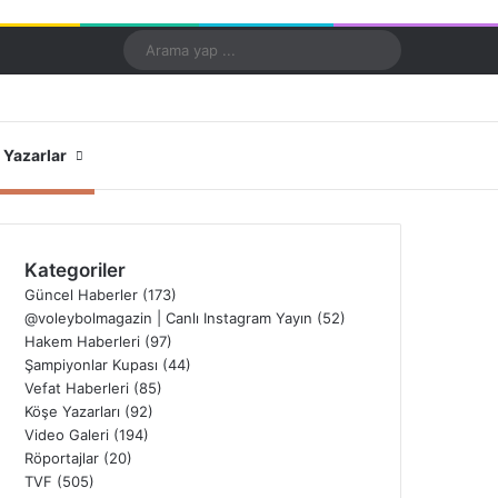
Kayıt Ol
Rastgele Makale
Kenar Bölmesi
Dış görünümü değiştir
Arama
yap
...
X
YouTube
Instagram
Yazarlar
Kategoriler
Güncel Haberler
(173)
@voleybolmagazin | Canlı Instagram Yayın
(52)
Hakem Haberleri
(97)
Şampiyonlar Kupası
(44)
Vefat Haberleri
(85)
Köşe Yazarları
(92)
Video Galeri
(194)
Röportajlar
(20)
TVF
(505)