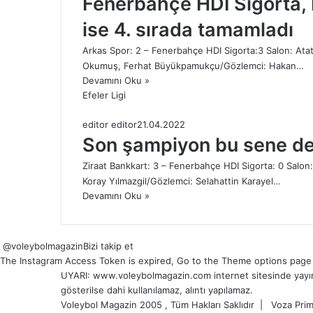
Fenerbahçe HDI Sigorta, E
ise 4. sırada tamamladı
Arkas Spor: 2 – Fenerbahçe HDI Sigorta:3 Salon: Ata
Okumuş, Ferhat Büyükpamukçu/Gözlemci: Hakan…
Devamını Oku »
Efeler Ligi
editor editor
21.04.2022
Son şampiyon bu sene de
Ziraat Bankkart: 3 – Fenerbahçe HDI Sigorta: 0 Salo
Koray Yılmazgil/Gözlemci: Selahattin Karayel…
Devamını Oku »
@voleybolmagazin
Bizi takip et
The Instagram Access Token is expired, Go to the Theme options page > 
UYARI: www.voleybolmagazin.com internet sitesinde yayınlan
gösterilse dahi kullanılamaz, alıntı yapılamaz.
Voleybol Magazin 2005 , Tüm Hakları Saklıdır |
Voza Prim