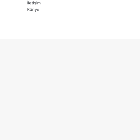
İletişim
Künye
X
YouTube
Instagram
Başa
dön
tuşu