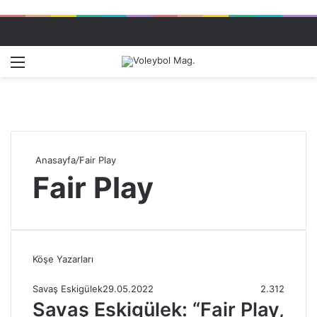
Menü
Dış gö
A
Anasayfa
/
Fair Play
Fair Play
Köşe Yazarları
Savaş Eskigülek
29.05.2022
2.312
Savaş Eskigülek: “Fair Play,