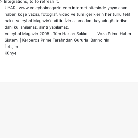
> Integrations, to to refresh it.
UYARI: www.voleybolmagazin.com internet sitesinde yayınlanan
haber, köşe yazısı, fotoğraf, video ve tüm içeriklerin her türlü telif
hakkı Voleybol Magazin'e aittir. İzin alınmadan, kaynak gösterilse
dahi kullanılamaz, alıntı yapılamaz.
Voleybol Magazin 2005 , Tüm Hakları Saklıdır |
Voza Prime Haber
Sistemi
|
Kerberos Prime
Tarafından Gururla
Barındırılır
İletişim
Künye
X
YouTube
Instagram
Başa
dön
tuşu