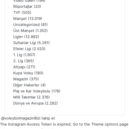
Video Galeri
(194)
Röportajlar
(20)
TVF
(505)
Manşet
(13.019)
Uncategorized
(81)
Üst Manşet
(1.352)
Ligler
(12.882)
Sultanlar Ligi
(5.261)
Efeler Ligi
(2.520)
1. Lig
(1.907)
2. Lig
(365)
Altyapı
(271)
Kupa Voley
(180)
Magazin
(375)
Diğer Haberler
(4)
Plaj ve Kar Voleybolu
(178)
Milli Takımlar
(2.376)
Dünya ve Avrupa
(2.282)
@voleybolmagazin
Bizi takip et
The Instagram Access Token is expired, Go to the Theme options page