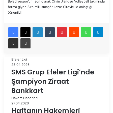
Belediyespor’un, son olarak Çin’in Jiangsu Volleyball takımında
forma giyen Sırp milli smaçör Lazar Cirovic ile anlaştığı
öğrenildi.
Facebook
X
LinkedIn
Tumblr
Pinterest
Reddit
WhatsApp
Telegram
E-Posta ile paylaş
Yazdır
Efeler Ligi
28.04.2026
SMS Grup Efeler Ligi’nde
Şampiyon Ziraat
Bankkart
Hakem Haberleri
27.04.2026
Haftanın Hakemleri