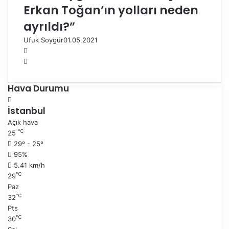
Erkan Toğan’ın yolları neden
ayrıldı?”
Ufuk Soygür
01.05.2021
Ö
n
S
c
o
e
n
Hava Durumu
k
r
i
a
İstanbul
s
k
Açık hava
a
i
℃
25
y
s
29º - 25º
f
a
95%
a
y
5.41 km/h
f
℃
29
a
Paz
℃
32
Pts
℃
30