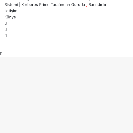
Sistemi
|
Kerberos Prime
Tarafından Gururla
Barındırılır
İletişim
Künye
X
YouTube
Instagram
Başa
dön
tuşu