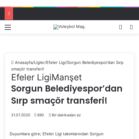
Menü
Dış gö
A
Anasayfa
/
Ligler
/
Efeler Ligi
/
Sorgun Belediyespor’dan Sırp
smaçör transferi!
Efeler Ligi
Manşet
Sorgun Belediyespor’dan
Sırp smaçör transferi!
21.07.2020
690
Bir dakikadan az
Duyumlara göre; Efeler Ligi takımlarından Sorgun