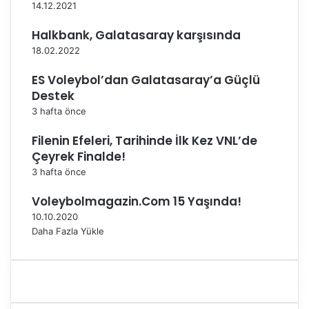
14.12.2021
n
t
Halkbank, Galatasaray karşısında
r
18.02.2022
o
l
ES Voleybol’dan Galatasaray’a Güçlü
ü
Destek
n
d
3 hafta önce
e
Filenin Efeleri, Tarihinde İlk Kez VNL’de
n
Çeyrek Finalde!
g
e
3 hafta önce
ç
t
Voleybolmagazin.Com 15 Yaşında!
i
10.10.2020
Daha Fazla Yükle