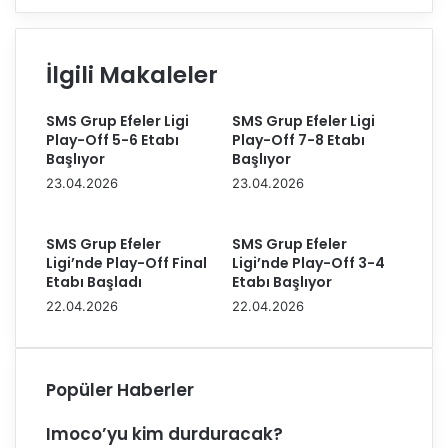
t
o
K
r
a
l
İlgili Makaleler
r
u
a
s
SMS Grup Efeler Ligi
SMS Grup Efeler Ligi
k
p
Play-Off 5-6 Etabı
Play-Off 7-8 Etabı
a
o
Başlıyor
Başlıyor
y
r
23.04.2026
23.04.2026
a
c
H
u
a
l
SMS Grup Efeler
SMS Grup Efeler
l
a
Ligi’nde Play-Off Final
Ligi’nde Play-Off 3-4
k
r
Etabı Başladı
Etabı Başlıyor
b
s
22.04.2026
22.04.2026
a
a
n
ğ
k
l
'
ı
Popüler Haberler
t
k
a
k
Imoco’yu kim durduracak?
!
o