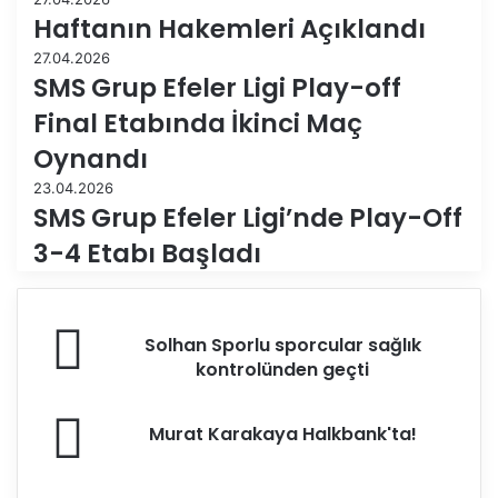
Haftanın Hakemleri Açıklandı
27.04.2026
SMS Grup Efeler Ligi Play-off
Final Etabında İkinci Maç
Oynandı
23.04.2026
SMS Grup Efeler Ligi’nde Play-Off
3-4 Etabı Başladı
S
Solhan Sporlu sporcular sağlık
o
kontrolünden geçti
l
h
M
a
Murat Karakaya Halkbank'ta!
u
n
r
S
a
p