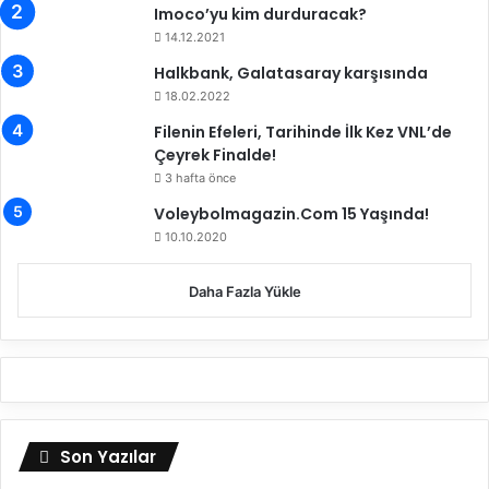
k
Imoco’yu kim durduracak?
b
14.12.2021
ü
t
Halkbank, Galatasaray karşısında
ü
18.02.2022
n
Filenin Efeleri, Tarihinde İlk Kez VNL’de
s
Çeyrek Finalde!
e
3 hafta önce
t
l
Voleybolmagazin.Com 15 Yaşında!
e
10.10.2020
r
i
Daha Fazla Yükle
k
a
z
a
n
m
a
Son Yazılar
y
ı