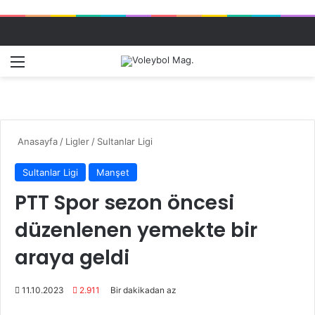
Menü
Dış gö
A
Anasayfa
/
Ligler
/
Sultanlar Ligi
Sultanlar Ligi
Manşet
PTT Spor sezon öncesi
düzenlenen yemekte bir
araya geldi
11.10.2023
2.911
Bir dakikadan az