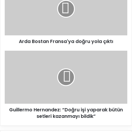
a
B
o
s
t
a
Arda Bostan Fransa'ya doğru yola çıktı
n
F
r
G
a
u
n
i
s
l
a
l
'
e
y
r
a
m
d
o
Guillermo Hernandez: “Doğru işi yaparak bütün
o
H
ğ
setleri kazanmayı bildik”
e
r
r
u
n