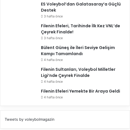
ES Voleybol’dan Galatasaray’a Güçlü
b
Destek
i
l
3 hafta önce
d
Filenin Efeleri, Tarihinde İlk Kez VNL’de
i
Çeyrek Finalde!
k
3 hafta önce
”
Bülent Güneş ile İleri Seviye Gelişim
Kampı Tamamlandı
4 hafta önce
Filenin Sultanları, Voleybol Milletler
Ligi’nde Çeyrek Finalde
4 hafta önce
Filenin Efeleri Yemekte Bir Araya Geldi
4 hafta önce
Tweets by voleybolmagazin