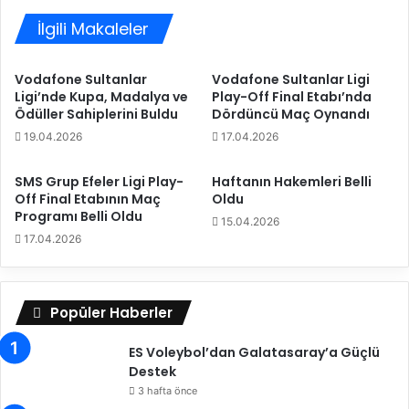
y
a
o
İlgili Makaleler
n
l
d
a
e
Vodafone Sultanlar
Vodafone Sultanlar Ligi
ç
z
Ligi’nde Kupa, Madalya ve
Play-Off Final Etabı’nda
ı
:
Ödüller Sahiplerini Buldu
Dördüncü Maç Oynandı
k
“
19.04.2026
17.04.2026
t
D
ı
o
ğ
SMS Grup Efeler Ligi Play-
Haftanın Hakemleri Belli
Off Final Etabının Maç
Oldu
r
Programı Belli Oldu
u
15.04.2026
i
17.04.2026
ş
i
y
Popüler Haberler
a
p
ES Voleybol’dan Galatasaray’a Güçlü
a
Destek
r
a
3 hafta önce