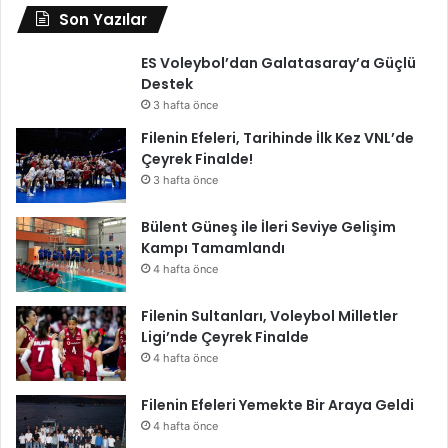
Son Yazılar
ES Voleybol’dan Galatasaray’a Güçlü
Destek
3 hafta önce
Filenin Efeleri, Tarihinde İlk Kez VNL’de
Çeyrek Finalde!
3 hafta önce
Bülent Güneş ile İleri Seviye Gelişim
Kampı Tamamlandı
4 hafta önce
Filenin Sultanları, Voleybol Milletler
Ligi’nde Çeyrek Finalde
4 hafta önce
Filenin Efeleri Yemekte Bir Araya Geldi
4 hafta önce