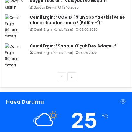
Saygun Keskin: “Voleybol ve Eleştiri”
Saygun Keskin
12.10.2020
Cemil Ergin: “COVID-19’un Spor’a etkisi ve ne
olacak bundan sonra? (Bölüm-1)”
Cemil Ergin (Konuk Yazar)
05.06.2020
Cemil Ergin: “Sporun Küçük Dev Adamı…”
Cemil Ergin (Konuk Yazar)
14.04.2022
Ö
S
n
o
c
n
Hava Durumu
e
r
k
a
25
℃
i
k
s
i