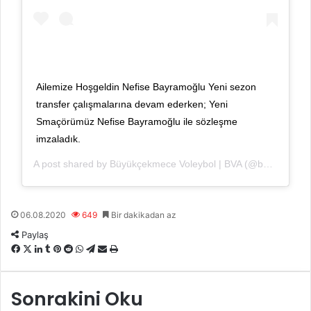
Ailemize Hoşgeldin Nefise Bayramoğlu Yeni sezon
transfer çalışmalarına devam ederken; Yeni
Smaçörümüz Nefise Bayramoğlu ile sözleşme
imzaladık.
A post shared by
Büyükçekmece Voleybol | BVA
(@buyukcekmecevoleybolakademi) on
06.08.2020
649
Bir dakikadan az
Paylaş
F
X
L
T
P
R
W
T
E
Y
a
i
u
i
e
h
e
-
a
c
n
m
n
d
a
l
P
z
Sonrakini Oku
e
k
b
t
d
t
e
o
d
b
e
l
e
i
s
g
s
ı