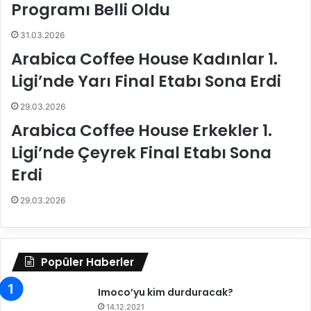
r
-
Programı Belli Oldu
ı
1
n
9
31.03.2026
ı
v
Arabica Coffee House Kadınlar 1.
s
a
ü
k
Ligi’nde Yarı Final Etabı Sona Erdi
r
a
d
s
29.03.2026
ü
a
Arabica Coffee House Erkekler 1.
r
y
ü
ı
Ligi’nde Çeyrek Final Etabı Sona
y
l
Erdi
o
a
r
r
29.03.2026
ı
i
l
e
Popüler Haberler
i
l
Imoco’yu kim durduracak?
g
i
14.12.2021