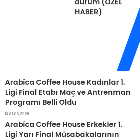
durum (ÖZEL
u
e
,
l
HABER)
y
e
e
d
n
i
i
y
s
e
e
s
z
p
o
o
n
r
h
'
Arabica Coffee House Kadınlar 1.
a
d
z
a
Ligi Final Etabı Maç ve Antrenman
ı
k
Programı Belli Oldu
r
i
l
C
31.03.2026
ı
o
k
v
Arabica Coffee House Erkekler 1.
l
i
Ligi Yarı Final Müsabakalarının
a
d