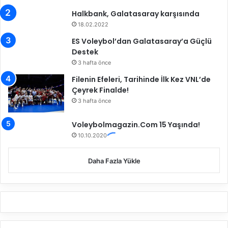
l
Halkbank, Galatasaray karşısında
i
18.02.2022
s
o
ES Voleybol’dan Galatasaray’a Güçlü
n
Destek
d
3 hafta önce
u
Filenin Efeleri, Tarihinde İlk Kez VNL’de
r
Çeyrek Finalde!
u
3 hafta önce
m
(
Voleybolmagazin.Com 15 Yaşında!
Ö
10.10.2020
Z
E
L
Daha Fazla Yükle
H
A
B
E
R
)