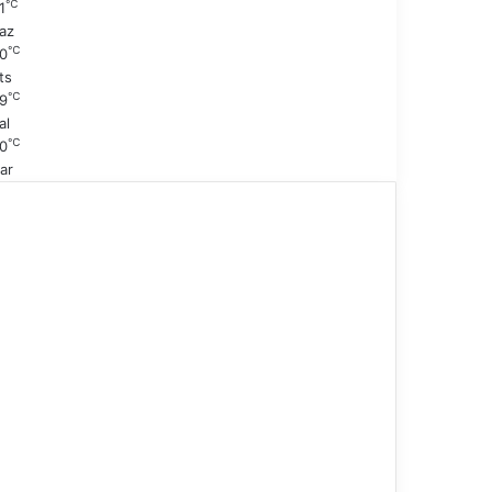
℃
1
az
℃
0
ts
℃
9
al
℃
0
ar