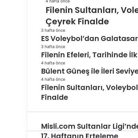
4 hafta önce
Filenin Sultanları, Vol
Çeyrek Finalde
3 hafta önce
ES Voleybol’dan Galatasar
3 hafta önce
Filenin Efeleri, Tarihinde İ
4 hafta önce
Bülent Güneş ile İleri Se
4 hafta önce
Filenin Sultanları, Voleybol
Finalde
Misli.com Sultanlar Ligi’nd
M
i
17. Haftanın Erteleme
s