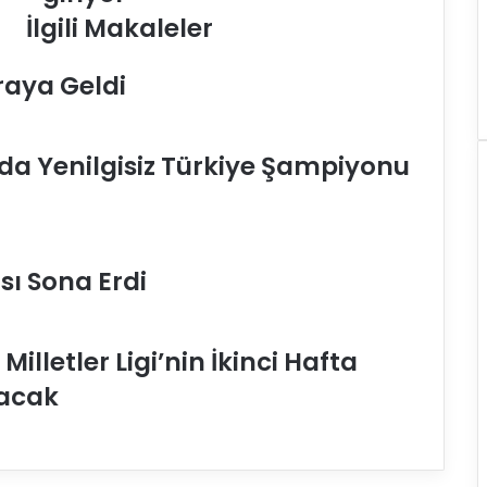
İlgili Makaleler
e
k
m
Araya Geldi
a
2
0
rda Yenilgisiz Türkiye Şampiyonu
2
1
'
e
u
m
sı Sona Erdi
u
t
l
illetler Ligi’nin İkinci Hafta
a
g
acak
i
r
i
y