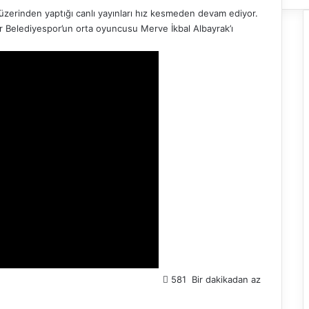
m üzerinden yaptığı canlı yayınları hız kesmeden devam ediyor.
yer Belediyespor’un orta oyuncusu Merve İkbal Albayrak’ı
581
Bir dakikadan az