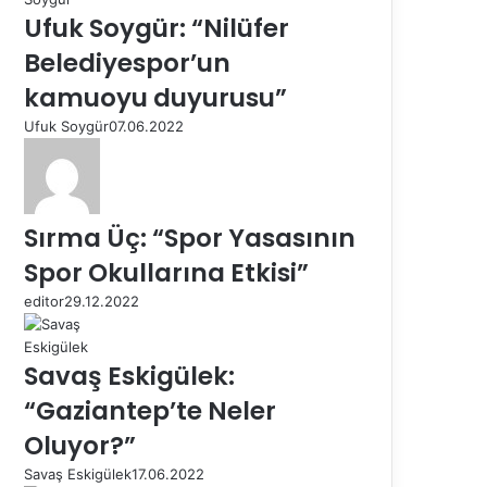
Ufuk Soygür: “Nilüfer
Belediyespor’un
kamuoyu duyurusu”
Ufuk Soygür
07.06.2022
Sırma Üç: “Spor Yasasının
Spor Okullarına Etkisi”
editor
29.12.2022
Savaş Eskigülek:
“Gaziantep’te Neler
Oluyor?”
Savaş Eskigülek
17.06.2022