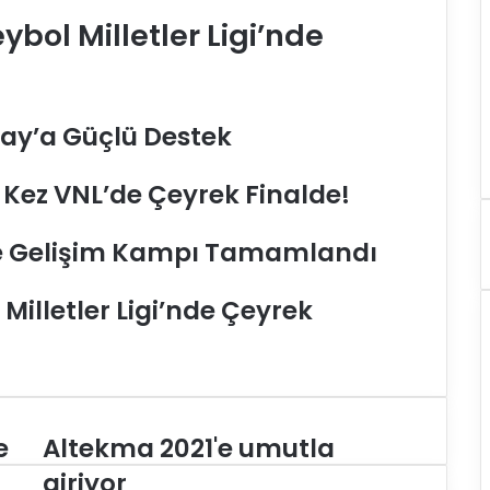
eybol Milletler Ligi’nde
ay’a Güçlü Destek
lk Kez VNL’de Çeyrek Finalde!
viye Gelişim Kampı Tamamlandı
 Milletler Ligi’nde Çeyrek
e
Altekma 2021'e umutla
A
l
giriyor
t