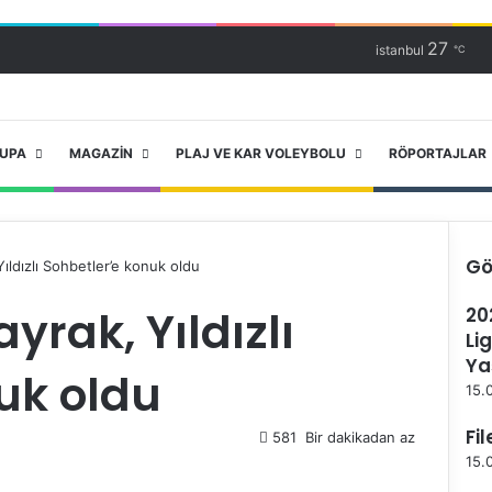
27
istanbul
℃
RUPA
MAGAZIN
PLAJ VE KAR VOLEYBOLU
RÖPORTAJLAR
Gö
ıldızlı Sohbetler’e konuk oldu
K
yrak, Yıldızlı
20
a
Li
p
a
Ya
uk oldu
l
15.
ı
Fi
581
Bir dakikadan az
15.