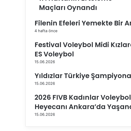
Maçları Oynandı
l
i
.
Filenin Efeleri Yemekte Bir 
c
o
4 hafta önce
m
Festival Voleybol Midi Kızla
S
u
ES Voleybol
l
t
15.06.2026
a
n
Yıldızlar Türkiye Şampiyona
l
15.06.2026
a
r
2026 FIVB Kadınlar Voleybol M
L
i
Heyecanı Ankara’da Yaşan
g
15.06.2026
i
’
n