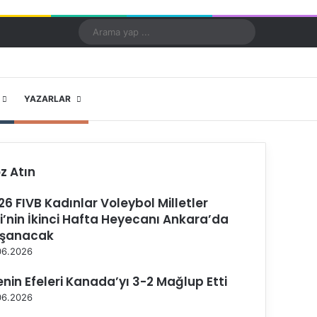
Kayıt Ol
Rastgele Makale
Kenar Bölmesi
Dış görünümü değiştir
Arama
yap
...
X
YouTube
Instagram
YAZARLAR
z Atın
26 FIVB Kadınlar Voleybol Milletler
gi’nin İkinci Hafta Heyecanı Ankara’da
şanacak
06.2026
lenin Efeleri Kanada’yı 3-2 Mağlup Etti
06.2026