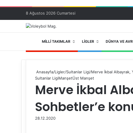
8 Ağustos 2026 Cumartesi
ANA SAYFA
MILLI TAKIMLAR
LIGLER
DÜNYA VE AV
Anasayfa
/
Ligler
/
Sultanlar Ligi
/
Merve İkbal Albayrak, Y
Sultanlar Ligi
Manşet
Üst Manşet
Merve İkbal Alba
Sohbetler’e kon
28.12.2020