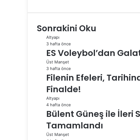
a
i
u
i
e
h
e
-
a
c
n
m
n
d
a
l
P
z
e
k
b
t
d
t
e
o
d
Sonrakini Oku
b
e
l
e
i
s
g
s
ı
o
d
r
r
t
A
r
t
r
Altyapı
o
I
e
p
a
a
3 hafta önce
k
n
s
p
m
i
ES Voleybol’dan Gala
t
l
e
Üst Manşet
p
3 hafta önce
a
Filenin Efeleri, Tarihi
y
l
Finalde!
a
Altyapı
ş
4 hafta önce
Bülent Güneş ile İleri
Tamamlandı
Üst Manşet