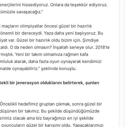
enerjilerini hissediyoruz. Onlara da teşekkür ediyoruz.
üzümüzle savaşacağız.”
i maçların olimpiyatlar öncesi güzel bir hazırlık
önemli bir dereceydi. Yaza daha yeni başlıyoruz. Bu
yat var. Güzel bir hazırlık oldu bizim için. Şimdiye
n kaldı. O da neden olmasın? İnşallah seneye olur. 2018’te
açırmıştık. Yeni bir takım olmamıza rağmen kafa
umluluk alarak, daha fazla oyun oynayarak kendimizi
inalde oynayabiliriz.” şeklinde konuştu.
ekli bir jenerasyon olduklarını belirterek, şunları
 Öncelikli hedefimiz gruptan çıkmak, sonra güzel bir
düşünen bir takımız. Bu şekilde düşündüğümüzde
rimiz olacak ama biz bayrağımızı en iyi şekilde
oyuncuların güzel bir karışımı oldu. Yapacaklarımızı