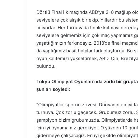
Dörtlü Final ilk maçında ABD’ye 3-0 mağlup ol
seviyelere çok alışık bir ekip. Yıllardır bu sis
biliyorlar. Her turnuvada finale kalmayı nered
seviyelere gelmemiz için çok maç yapmamız ger
yaşattığımızın farkındayız. 2018’de final maçın
da yaptığımız basit hatalar fark oluşturdu. Bu se
oyun kalitemizi yükseltirsek, ABD, Çin, Brezilya 
bulundu.
Tokyo Olimpiyat Oyunları’nda zorlu bir grupt
şunları söyledi:
“Olimpiyatlar sporun zirvesi. Dünyanın en iyi 
turnuva. Çok zorlu geçecek. Grubumuz zorlu.
şampiyon bizim grubumuzda. Olimpiyatlarda he
için iyi oynamamız gerekiyor. O yüzden 10 günl
gidermeye çalışacağız. En iyi şekilde olimpiya