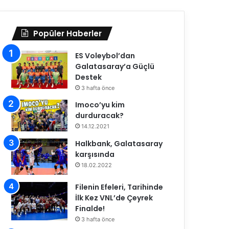
Popüler Haberler
ES Voleybol’dan
Galatasaray’a Güçlü
Destek
3 hafta önce
Imoco’yu kim
durduracak?
14.12.2021
Halkbank, Galatasaray
karşısında
18.02.2022
Filenin Efeleri, Tarihinde
İlk Kez VNL’de Çeyrek
Finalde!
3 hafta önce