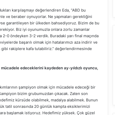
dukları karşılaşmayı değerlendiren Eda, “ABD bu
temle ve beraber oynuyorlar. Ne yapmaları gerektiğini
eyse garantileyen bir ülkeden bahsediyoruz. Bizim de bu
ekiyor. Biz iyi oyunumuzla onlara zorlu zamanlar
da 2-0 öndeyken 3-2 verdik. Buradaki yarı final maçında
viyelerde başarılı olmak için hatalarımızı aza indirir ve
gibi rakiplere kafa tutabiliriz.”
değerlendirmesinde
a mücadele edeceklerini kaydeden ay-yıldızlı oyuncu,
takımlarının şampiyon olmak için mücadele edeceği bir
 Şampiyon bizim grubumuzdan çıkacak. Zaten son
defimiz kürsüde olabilmek, madalya alabilmek. Bunun
ük tatil sonrasında 20 günlük kampta eksiklerimizi
tlara başlamak istiyoruz. Hedefimiz yüksek. Çok güzel