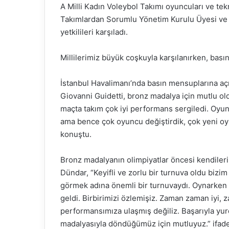
A Milli Kadın Voleybol Takımı oyuncuları ve tekni
Takımlardan Sorumlu Yönetim Kurulu Üyesi v
yetkilileri karşıladı.
Millilerimiz büyük coşkuyla karşılanırken, bası
İstanbul Havalimanı’nda basın mensuplarına aç
Giovanni Guidetti, bronz madalya için mutlu old
maçta takım çok iyi performans sergiledi. Oyun
ama bence çok oyuncu değiştirdik, çok yeni oyu
konuştu.
Bronz madalyanın olimpiyatlar öncesi kendiler
Dündar, “Keyifli ve zorlu bir turnuva oldu bizi
görmek adına önemli bir turnuvaydı. Oynarken k
geldi. Birbirimizi özlemişiz. Zaman zaman iyi
performansımıza ulaşmış değiliz. Başarıyla y
madalyasıyla döndüğümüz için mutluyuz.” ifadel