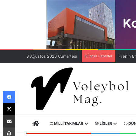
8 Ağustos 2026 Cumartesi
Güncel Haberler
Facebook
X
E-Posta ile paylaş
ANA SAYFA
MILLI TAKIMLAR
LIGLER
DÜN
Yazdır