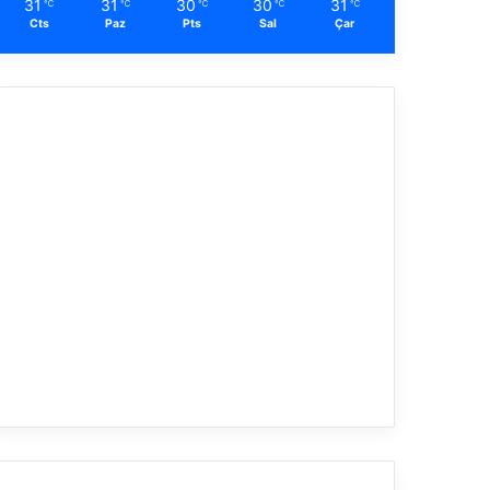
31
31
30
30
31
℃
℃
℃
℃
℃
Cts
Paz
Pts
Sal
Çar