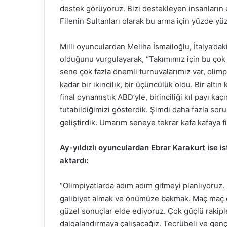
destek görüyoruz. Bizi destekleyen insanların 
Filenin Sultanları olarak bu arma için yüzde y
Milli oyunculardan Meliha İsmailoğlu, İtalya’dak
olduğunu vurgulayarak, “Takımımız için bu çok 
sene çok fazla önemli turnuvalarımız var, olimpi
kadar bir ikincilik, bir üçüncülük oldu. Bir altı
final oynamıştık ABD’yle, birinciliği kıl payı k
tutabildiğimizi gösterdik. Şimdi daha fazla sor
geliştirdik. Umarım seneye tekrar kafa kafaya f
Ay-yıldızlı oyunculardan Ebrar Karakurt ise ist
aktardı:
“Olimpiyatlarda adım adım gitmeyi planlıyoruz.
galibiyet almak ve önümüze bakmak. Maç maç 
güzel sonuçlar elde ediyoruz. Çok güçlü rakiple
dalgalandırmaya çalışacağız. Tecrübeli ve genç 