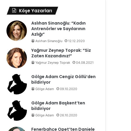
Köşe Yazarları
Aslıhan Sinanoğlu: “Kadın
Antrenörler ve Sayılarının
Azlığı”
Aslıhan Sinanoğlu
12.12.2020
Yağmur Zeynep Toprak: “Siz
Zaten Kazandınız!”
Yağmur Zeynep Toprak
04.08.2021
Gölge Adam Cengiz Göllü’den
bildiriyor
Gölge Adam
09.10.2020
Gölge Adam Başkent’ten
bildiriyor
Gölge Adam
26.10.2020
Fenerbahçe Opet’ten Daniele