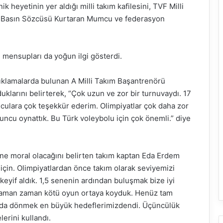
k heyetinin yer aldığı milli takım kafilesini, TVF Milli
e Basın Sözcüsü Kurtaran Mumcu ve federasyon
n mensupları da yoğun ilgi gösterdi.
ıklamalarda bulunan A Milli Takım Başantrenörü
uklarını belirterek, “Çok uzun ve zor bir turnuvaydı. 17
culara çok teşekkür ederim. Olimpiyatlar çok daha zor
ncu oynattık. Bu Türk voleybolu için çok önemli.” diye
ine moral olacağını belirten takım kaptan Eda Erdem
m için. Olimpiyatlardan önce takım olarak seviyemizi
eyif aldık. 1,5 senenin ardından buluşmak bize iyi
, zaman zaman kötü oyun ortaya koyduk. Henüz tam
urda dönmek en büyük hedeflerimizdendi. Üçüncülük
erini kullandı.