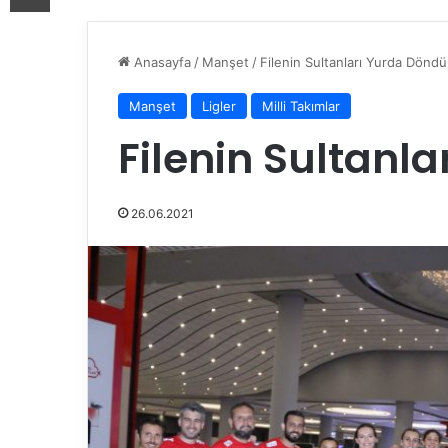
Anasayfa
/
Manşet
/
Filenin Sultanları Yurda Döndü
Manşet
Ligler
Milli Takımlar
Filenin Sultanl
26.06.2021