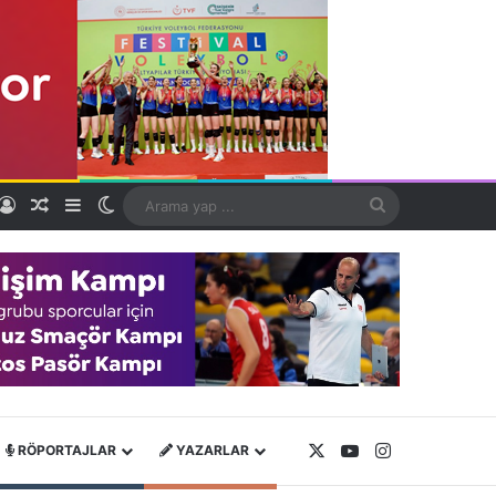
Kayıt Ol
Rastgele Makale
Kenar Bölmesi
Dış görünümü değiştir
Arama
yap
...
X
YouTube
Instagram
RÖPORTAJLAR
YAZARLAR