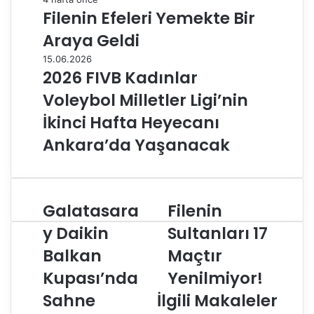
Filenin Efeleri Yemekte Bir
Araya Geldi
15.06.2026
2026 FIVB Kadınlar
Voleybol Milletler Ligi’nin
İkinci Hafta Heyecanı
Ankara’da Yaşanacak
Galatasara
Filenin
G
F
a
i
y Daikin
Sultanları 17
l
l
Balkan
Maçtır
a
e
t
n
Kupası’nda
Yenilmiyor!
a
i
s
Sahne
İlgili Makaleler
n
a
S