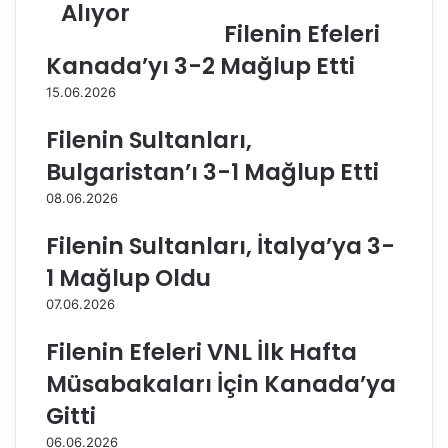
Alıyor
r
u
Filenin Efeleri
a
l
y
t
Kanada’yı 3-2 Mağlup Etti
D
a
15.06.2026
a
n
i
l
Filenin Sultanları,
k
a
i
r
Bulgaristan’ı 3-1 Mağlup Etti
n
ı
08.06.2026
B
1
a
7
Filenin Sultanları, İtalya’ya 3-
l
M
k
a
1 Mağlup Oldu
a
ç
07.06.2026
n
t
K
ı
Filenin Efeleri VNL İlk Hafta
u
r
p
Y
Müsabakaları İçin Kanada’ya
a
e
Gitti
s
n
ı
i
06.06.2026