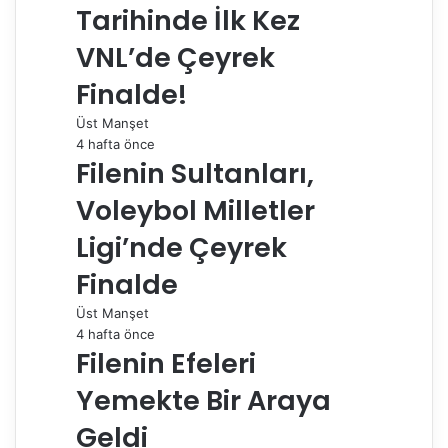
e
Tarihinde İlk Kez
p
a
VNL’de Çeyrek
y
Finalde!
l
a
Üst Manşet
ş
4 hafta önce
Filenin Sultanları,
Voleybol Milletler
Ligi’nde Çeyrek
Finalde
Üst Manşet
4 hafta önce
Filenin Efeleri
Yemekte Bir Araya
Geldi