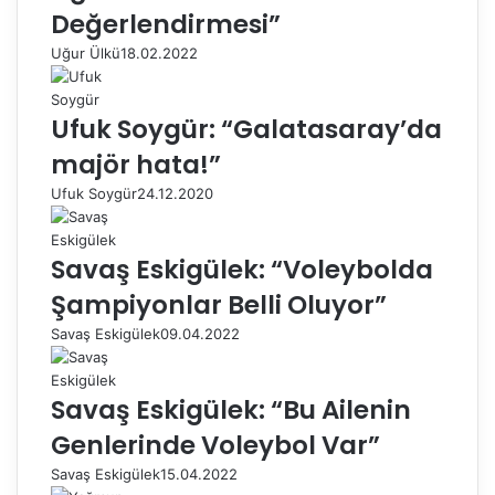
Değerlendirmesi”
Uğur Ülkü
18.02.2022
Ufuk Soygür: “Galatasaray’da
majör hata!”
Ufuk Soygür
24.12.2020
Savaş Eskigülek: “Voleybolda
Şampiyonlar Belli Oluyor”
Savaş Eskigülek
09.04.2022
Savaş Eskigülek: “Bu Ailenin
Genlerinde Voleybol Var”
Savaş Eskigülek
15.04.2022