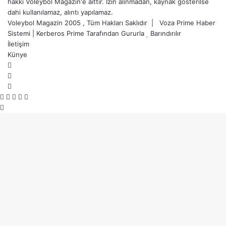
hakkı Voleybol Magazin'e aittir. İzin alınmadan, kaynak gösterilse
dahi kullanılamaz, alıntı yapılamaz.
Voleybol Magazin 2005 , Tüm Hakları Saklıdır |
Voza Prime Haber
Sistemi
|
Kerberos Prime
Tarafından Gururla
Barındırılır
İletişim
Künye
X
YouTube
Instagram
Facebook
X
LinkedIn
WhatsApp
Telegram
Başa
dön
tuşu