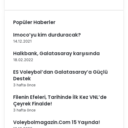
’
l
n
m
d
i
a
y
Popüler Haberler
S
o
a
r
Imoco’yu kim durduracak?
h
!
14.12.2021
n
e
Halkbank, Galatasaray karşısında
A
18.02.2022
l
ı
ES Voleybol’dan Galatasaray’a Güçlü
y
Destek
o
3 hafta önce
r
Filenin Efeleri, Tarihinde İlk Kez VNL’de
Çeyrek Finalde!
3 hafta önce
Voleybolmagazin.Com 15 Yaşında!