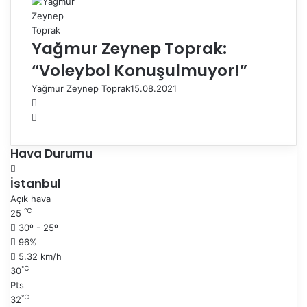
Yağmur Zeynep Toprak:
“Voleybol Konuşulmuyor!”
Yağmur Zeynep Toprak
15.08.2021
Ö
n
S
c
o
e
n
Hava Durumu
k
r
i
a
İstanbul
s
k
Açık hava
a
i
℃
25
y
s
30º - 25º
f
a
96%
a
y
5.32 km/h
f
℃
30
a
Pts
℃
32