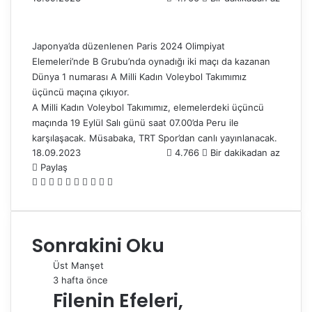
Japonya’da düzenlenen Paris 2024 Olimpiyat
Elemeleri’nde B Grubu’nda oynadığı iki maçı da kazanan
Dünya 1 numarası A Milli Kadın Voleybol Takımımız
üçüncü maçına çıkıyor.
A Milli Kadın Voleybol Takımımız, elemelerdeki üçüncü
maçında 19 Eylül Salı günü saat 07.00’da Peru ile
karşılaşacak. Müsabaka, TRT Spor’dan canlı yayınlanacak.
18.09.2023
4.766
Bir dakikadan az
Paylaş
F
X
L
T
P
R
W
T
E
Y
a
i
u
i
e
h
e
-
a
c
n
m
n
d
a
l
P
z
e
k
b
t
d
t
e
o
d
Sonrakini Oku
b
e
l
e
i
s
g
s
ı
o
d
r
r
t
A
r
t
r
Üst Manşet
o
I
e
p
a
a
3 hafta önce
k
n
s
p
m
i
Filenin Efeleri,
t
l