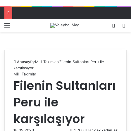
Menü
Dış gö
A
Anasayfa
/
Milli Takımlar
/
Filenin Sultanları Peru ile
karşılaşıyor
Milli Takımlar
Filenin Sultanları
Peru ile
karşılaşıyor
18.09.2023
4.766
Bir dakikadan az