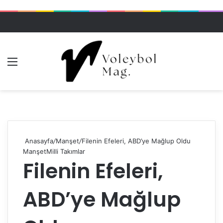
Menü
Dış gö
A
Anasayfa
/
Manşet
/
Filenin Efeleri, ABD’ye Mağlup Oldu
Manşet
Milli Takımlar
Filenin Efeleri,
ABD’ye Mağlup