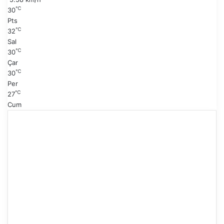
f
℃
30
a
Pts
℃
32
Sal
℃
30
Çar
℃
30
Per
℃
27
Cum