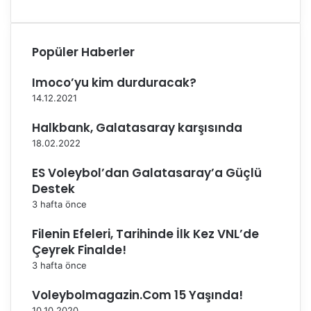
D
l
i
i
a
ğ
n
i
Popüler Haberler
a
Y
D
a
Imoco’yu kim durduracak?
u
p
14.12.2021
a
a
r
c
Halkbank, Galatasaray karşısında
t
a
18.02.2022
e
k
A
ES Voleybol’dan Galatasaray’a Güçlü
l
Destek
e
3 hafta önce
c
r
Filenin Efeleri, Tarihinde İlk Kez VNL’de
i
Çeyrek Finalde!
m
3 hafta önce
İ
s
Voleybolmagazin.Com 15 Yaşında!
t
a
10.10.2020