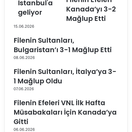
İstanbul'a
l
a
Kanada’yı 3-2
a
l
geliyor
r
k
Mağlup Etti
ı
a
15.06.2026
'
n
n
K
Filenin Sultanları,
ı
u
n
p
Bulgaristan’ı 3-1 Mağlup Etti
y
a
08.06.2026
e
s
n
ı
Filenin Sultanları, İtalya’ya 3-
i
’
t
n
1 Mağlup Oldu
r
a
07.06.2026
a
E
n
v
Filenin Efeleri VNL İlk Hafta
s
S
f
a
Müsabakaları İçin Kanada’ya
e
h
Gitti
r
i
i
p
06.06.2026