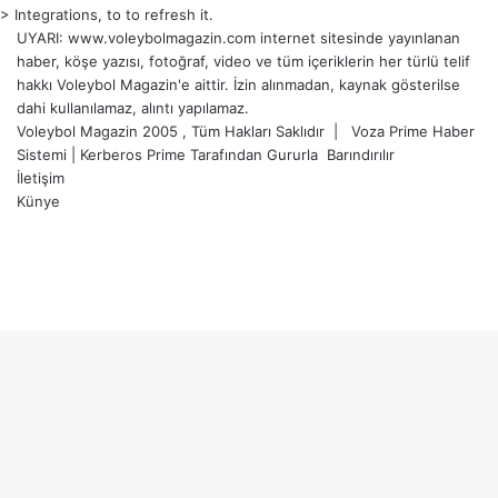
> Integrations, to to refresh it.
UYARI: www.voleybolmagazin.com internet sitesinde yayınlanan
haber, köşe yazısı, fotoğraf, video ve tüm içeriklerin her türlü telif
hakkı Voleybol Magazin'e aittir. İzin alınmadan, kaynak gösterilse
dahi kullanılamaz, alıntı yapılamaz.
Voleybol Magazin 2005 , Tüm Hakları Saklıdır |
Voza Prime Haber
Sistemi
|
Kerberos Prime
Tarafından Gururla
Barındırılır
İletişim
Künye
X
YouTube
Instagram
Facebook
X
LinkedIn
WhatsApp
Telegram
Başa
dön
tuşu