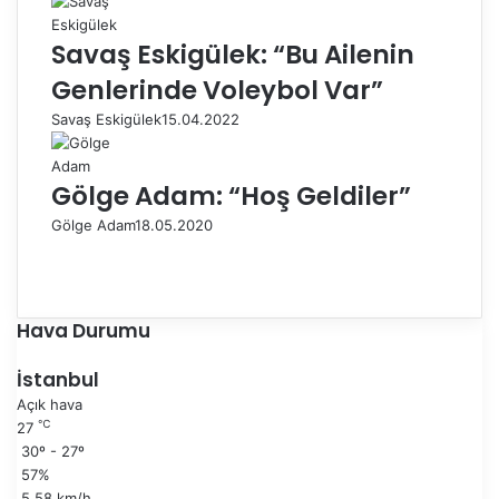
Savaş Eskigülek: “Bu Ailenin
Genlerinde Voleybol Var”
Savaş Eskigülek
15.04.2022
Gölge Adam: “Hoş Geldiler”
Gölge Adam
18.05.2020
Ö
n
S
c
o
e
n
Hava Durumu
k
r
i
a
İstanbul
s
k
Açık hava
a
i
℃
27
y
s
30º - 27º
f
a
57%
a
y
5.58 km/h