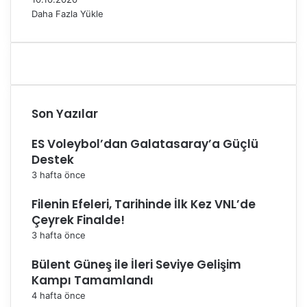
n
Daha Fazla Yükle
b
u
l
'
a
g
Son Yazılar
e
l
ES Voleybol’dan Galatasaray’a Güçlü
i
y
Destek
o
3 hafta önce
r
Filenin Efeleri, Tarihinde İlk Kez VNL’de
Çeyrek Finalde!
3 hafta önce
Bülent Güneş ile İleri Seviye Gelişim
Kampı Tamamlandı
4 hafta önce