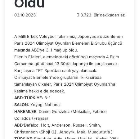
Oldu
03.10.2023
3.723
Bir dakikadan az
A Milli Erkek Voleybol Takımımız, Japonya’da düzenlenen
Paris 2024 Olimpiyat Oyunları Elemeleri B Grubu üçüncü
maçında ABD’ye 3-1 mağlup oldu.
Filenin Efeleri, elemelerdeki dördüncü maçında 4 Ekim
Çarşamba günü saat 13.30’da Japonya ile karşılaşacak.
Karşılaşma TRT Spor’dan canlı yayınlanacak.
Olimpiyat Elemeleri’nde gruplarını ilk iki sırada
tamamlayan ülkeler, Paris 2024 Olimpiyat Oyunları’na
katılma hakkı elde edecek.
ABD-TÜRKİYE
: 3-1
SALON
: Yoyogi National
HAKEMLER
:
Daniel Gonzalez
(Meksika),
Fabrice
Collados
(Fransa)
ABD
:Defalco, Holt, Anderson, Russell, Smith,
Christenson (Shoji (L), Jendyrk, Ma’a, Muagututia )
TÜRKİYE:
Bedirhan, Adis, Mirza, Mert M., Arslan, Yiğit