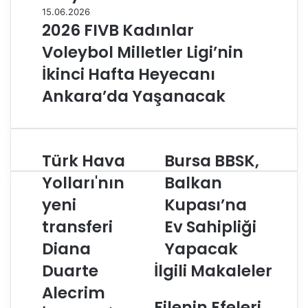
15.06.2026
2026 FIVB Kadınlar
Voleybol Milletler Ligi’nin
İkinci Hafta Heyecanı
Ankara’da Yaşanacak
Türk Hava
Bursa BBSK,
T
B
ü
u
Yolları'nın
Balkan
r
r
yeni
Kupası’na
k
s
H
a
transferi
Ev Sahipliği
a
B
v
Diana
B
Yapacak
a
S
Duarte
İlgili Makaleler
Y
K
o
,
Alecrim
l
B
Filenin Efeleri