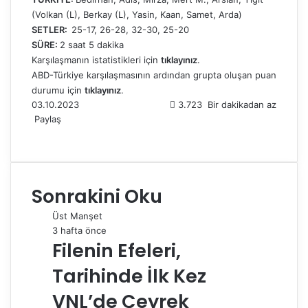
(Volkan (L), Berkay (L), Yasin, Kaan, Samet, Arda)
SETLER:
25-17, 26-28, 32-30, 25-20
SÜRE:
2 saat 5 dakika
Karşılaşmanın istatistikleri için
tıklayınız
.
ABD-Türkiye karşılaşmasının ardından grupta oluşan puan
durumu için
tıklayınız
.
03.10.2023
3.723
Bir dakikadan az
Paylaş
F
X
L
T
P
R
W
T
E
Y
a
i
u
i
e
h
e
-
a
c
n
m
n
d
a
l
P
z
e
k
b
t
d
t
e
o
d
Sonrakini Oku
b
e
l
e
i
s
g
s
ı
o
d
r
r
t
A
r
t
r
Üst Manşet
o
I
e
p
a
a
3 hafta önce
k
n
s
p
m
i
Filenin Efeleri,
t
l
e
Tarihinde İlk Kez
p
a
VNL’de Çeyrek
y