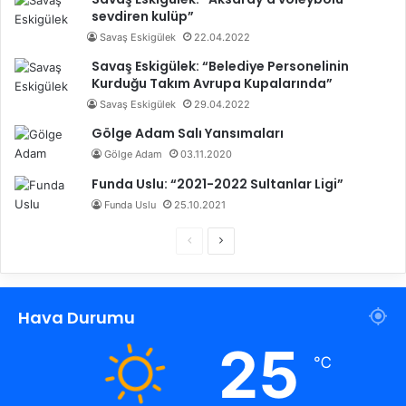
sevdiren kulüp”
Savaş Eskigülek
22.04.2022
Savaş Eskigülek: “Belediye Personelinin
Kurduğu Takım Avrupa Kupalarında”
Savaş Eskigülek
29.04.2022
Gölge Adam Salı Yansımaları
Gölge Adam
03.11.2020
Funda Uslu: “2021-2022 Sultanlar Ligi”
Funda Uslu
25.10.2021
Ö
S
n
o
c
n
Hava Durumu
e
r
k
a
25
℃
i
k
s
i