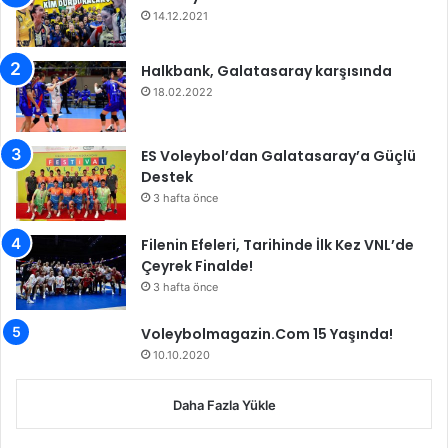
e
14.12.2021
s
ö
Halkbank, Galatasaray karşısında
z
18.02.2022
l
e
ş
ES Voleybol’dan Galatasaray’a Güçlü
m
Destek
e
3 hafta önce
y
e
Filenin Efeleri, Tarihinde İlk Kez VNL’de
n
Çeyrek Finalde!
i
3 hafta önce
l
e
d
Voleybolmagazin.Com 15 Yaşında!
i
10.10.2020
Daha Fazla Yükle