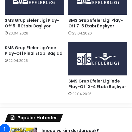
l
i
u
c
p
e
D
,
SMS Grup Efeler Ligi Play-
SMS Grup Efeler Ligi Play-
ü
Off 5-6 Etabı Başlıyor
Off 7-8 Etabı Başlıyor
J
n
o
23.04.2026
23.04.2026
y
v
a
a
SMS Grup Efeler Ligi’nde
Ş
n
Play-Off Final Etabı Başladı
a
a
22.04.2026
m
B
p
r
i
a
SMS Grup Efeler Ligi’nde
y
k
Play-Off 3-4 Etabı Başlıyor
o
o
n
c
22.04.2026
u
e
!
v
i
Popüler Haberler
c
i
Imoco’yu kim durduracak?
l