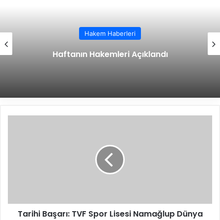
Hakem Haberleri
Haftanın Hakemleri Açıklandı
T
a
r
i
h
i
B
a
ş
Tarihi Başarı: TVF Spor Lisesi Namağlup Dünya
a