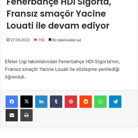
Fenerbahçe HDI Sigorta,
Fransız smaçör Yacine
Louati ile devam ediyor
27.06.2022
790
Bir dakikadan az
Efeler Ligi takımlarından Fenerbahçe HDI Sigorta’nın,
Fransız smaçör Yacine Louati ile sözleşme yenilediği
öğrenildi.
Facebook
X
LinkedIn
Tumblr
Pinterest
Reddit
WhatsApp
Telegram
E-Posta ile paylaş
Yazdır