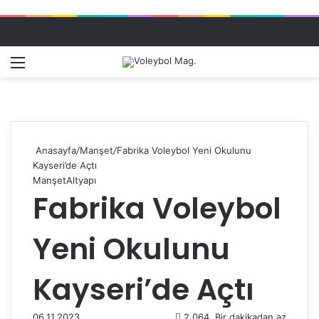
Menü
Dış gö
A
Anasayfa
/
Manşet
/
Fabrika Voleybol Yeni Okulunu
Kayseri’de Açtı
Manşet
Altyapı
Fabrika Voleybol
Yeni Okulunu
Kayseri’de Açtı
06.11.2023
2.064
Bir dakikadan az