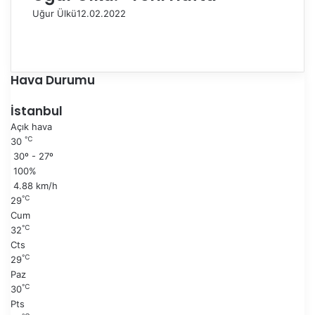
Uğur Ülkü
12.02.2022
Ö
n
S
c
o
e
n
Hava Durumu
k
r
i
a
İstanbul
s
k
Açık hava
a
i
℃
30
y
s
30º - 27º
f
a
100%
a
y
4.88 km/h
f
℃
29
a
Cum
℃
32
Cts
℃
29
Paz
℃
30
Pts