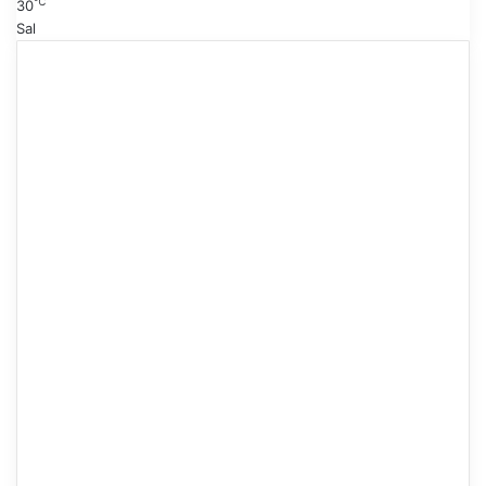
℃
30
Sal