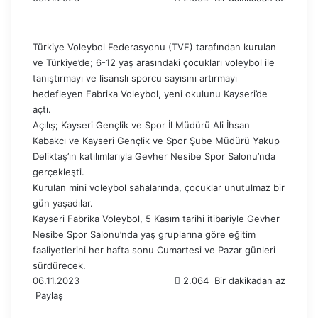
Türkiye Voleybol Federasyonu (TVF) tarafından kurulan
ve Türkiye’de; 6-12 yaş arasındaki çocukları voleybol ile
tanıştırmayı ve lisanslı sporcu sayısını artırmayı
hedefleyen Fabrika Voleybol, yeni okulunu Kayseri’de
açtı.
Açılış; Kayseri Gençlik ve Spor İl Müdürü Ali İhsan
Kabakcı ve Kayseri Gençlik ve Spor Şube Müdürü Yakup
Deliktaş’ın katılımlarıyla Gevher Nesibe Spor Salonu’nda
gerçekleşti.
Kurulan mini voleybol sahalarında, çocuklar unutulmaz bir
gün yaşadılar.
Kayseri Fabrika Voleybol, 5 Kasım tarihi itibariyle Gevher
Nesibe Spor Salonu’nda yaş gruplarına göre eğitim
faaliyetlerini her hafta sonu Cumartesi ve Pazar günleri
sürdürecek.
06.11.2023
2.064
Bir dakikadan az
Paylaş
F
X
L
T
P
R
W
T
E
Y