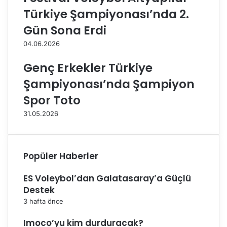
p
Türkiye Şampiyonası’nda 2.
i
y
Gün Sona Erdi
o
04.06.2026
n
a
Genç Erkekler Türkiye
s
ı
Şampiyonası’nda Şampiyon
B
Spor Toto
a
ş
31.05.2026
l
ı
y
o
Popüler Haberler
r
ES Voleybol’dan Galatasaray’a Güçlü
Destek
3 hafta önce
Imoco’yu kim durduracak?