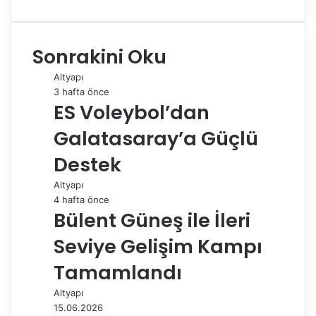
a
i
u
i
e
h
e
-
a
c
n
m
n
d
a
l
P
z
e
k
b
t
d
t
e
o
d
Sonrakini Oku
b
e
l
e
i
s
g
s
ı
o
d
r
r
t
A
r
t
r
Altyapı
o
I
e
p
a
a
3 hafta önce
k
n
s
p
m
i
ES Voleybol’dan
t
l
e
Galatasaray’a Güçlü
p
a
Destek
y
Altyapı
l
4 hafta önce
a
Bülent Güneş ile İleri
ş
Seviye Gelişim Kampı
Tamamlandı
Altyapı
15.06.2026