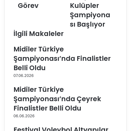
Görev
Kulüpler
’
ı
d
n
Şampiyona
e
l
n
a
sı Başlıyor
4
r
İlgili Makaleler
h
D
a
ü
k
n
Midiler Türkiye
e
y
Şampiyonası’nda Finalistler
m
a
i
K
Belli Oldu
m
u
07.06.2026
i
l
z
ü
Midiler Türkiye
e
p
G
l
Şampiyonası’nda Çeyrek
ö
e
Finalistler Belli Oldu
r
r
e
Ş
06.06.2026
v
a
m
Festival Voleybol Altyapılar