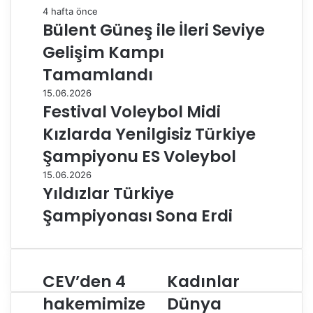
4 hafta önce
Bülent Güneş ile İleri Seviye
Gelişim Kampı
Tamamlandı
15.06.2026
Festival Voleybol Midi
Kızlarda Yenilgisiz Türkiye
Şampiyonu ES Voleybol
15.06.2026
Yıldızlar Türkiye
Şampiyonası Sona Erdi
CEV’den 4
Kadınlar
C
K
E
a
hakemimize
Dünya
V
d