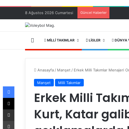
8 Ağustos 2026 Cumartesi
Güncel Haberler
ANA SAYFA
MILLI TAKIMLAR
LIGLER
DÜNYA 
Anasayfa
/
Manşet
/
Erkek Milli Takımlar Menajeri O
Manşet
Milli Takımlar
Facebook
Erkek Milli Tak
X
Kurt, Katar gali
E-Posta ile paylaş
Yazdır