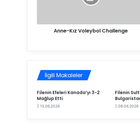
Filenin Efeleri Yemekte Bir Araya Gel
K
ı
z
V
Anne-Kız Voleybol Challenge
o
15.06.2026
l
e
y
b
o
l
İlgili Makaleler
C
h
a
Filenin Efeleri Kanada’yı 3-2
Filenin Sult
l
Mağlup Etti
Bulgaristan
l
15.06.2026
08.06.2026
e
n
g
e