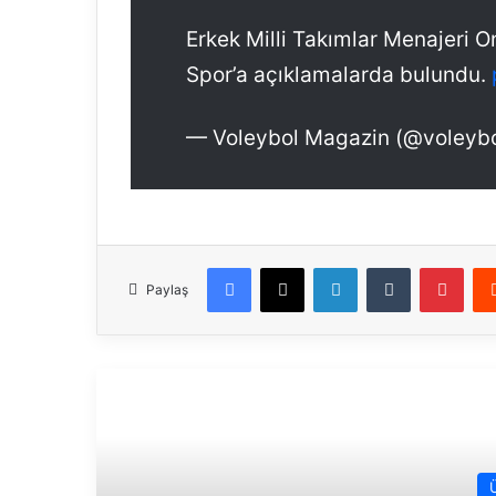
Erkek Milli Takımlar Menajeri O
Spor’a açıklamalarda bulundu.
— Voleybol Magazin (@voleyb
Facebook
X
LinkedIn
Tumblr
Pinterest
Paylaş
Son