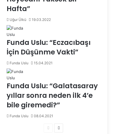
Hafta”
Uğur Ülkü
19.03.2022
Funda Uslu: “Eczacıbaşı
İçin Düşünme Vakti”
Funda Uslu
15.04.2021
Funda Uslu: “Galatasaray
yıllar sonra neden ilk 4’e
bile giremedi?”
Funda Uslu
08.04.2021
Ö
S