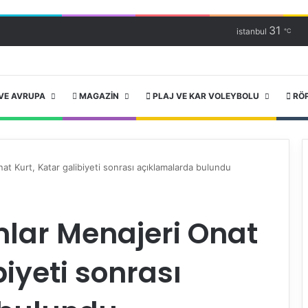
31
istanbul
℃
VE AVRUPA
MAGAZIN
PLAJ VE KAR VOLEYBOLU
RÖ
nat Kurt, Katar galibiyeti sonrası açıklamalarda bulundu
ımlar Menajeri Onat
biyeti sonrası