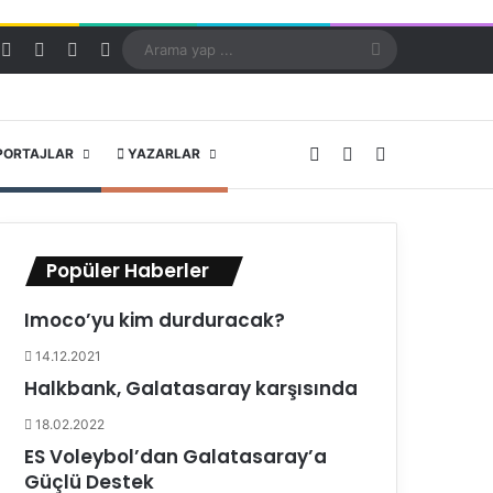
Kayıt Ol
Rastgele Makale
Kenar Bölmesi
Dış görünümü değiştir
Arama
yap
...
X
YouTube
Instagram
PORTAJLAR
YAZARLAR
Popüler Haberler
Imoco’yu kim durduracak?
14.12.2021
Halkbank, Galatasaray karşısında
18.02.2022
ES Voleybol’dan Galatasaray’a
Güçlü Destek