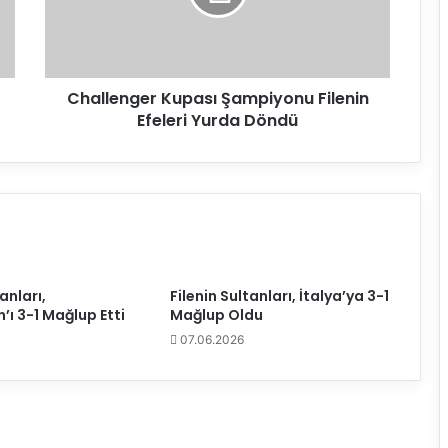
di
e
n
g
e
Challenger Kupası Şampiyonu Filenin
r
Efeleri Yurda Döndü
K
2026 FIVB Kadınlar Voleybol Milletler Ligi’nin İkinci Hafta Heyecanı Ankara’da Yaşanacak
u
p
a
s
ı
Ş
a
m
anları,
Filenin Sultanları, İtalya’ya 3-1
p
’ı 3-1 Mağlup Etti
Mağlup Oldu
i
07.06.2026
y
o
n
u
F