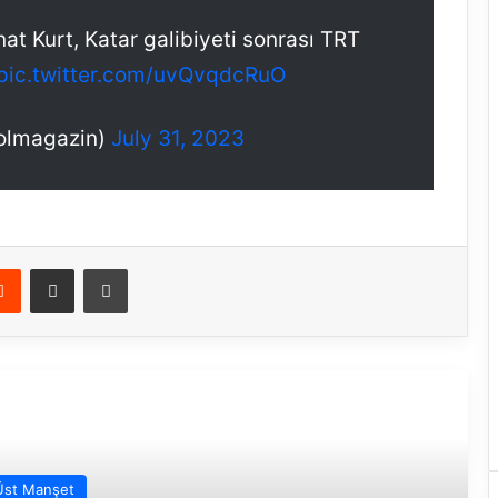
nat Kurt, Katar galibiyeti sonrası TRT
pic.twitter.com/uvQvqdcRuO
olmagazin)
July 31, 2023
Reddit
E-Posta ile paylaş
Yazdır
rakini Oku
Üst Manşet