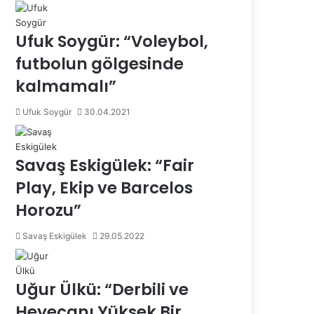
Ufuk Soygür: “Voleybol,
futbolun gölgesinde
kalmamalı”
Ufuk Soygür
30.04.2021
Savaş Eskigülek: “Fair
Play, Ekip ve Barcelos
Horozu”
Savaş Eskigülek
29.05.2022
Uğur Ülkü: “Derbili ve
Heyecanı Yüksek Bir