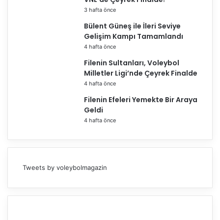
e
3 hafta önce
p
Bülent Güneş ile İleri Seviye
s
Gelişim Kampı Tamamlandı
i
4 hafta önce
y
o
Filenin Sultanları, Voleybol
n
Milletler Ligi’nde Çeyrek Finalde
u
4 hafta önce
’
Filenin Efeleri Yemekte Bir Araya
n
Geldi
a
K
4 hafta önce
a
t
ı
l
Tweets by voleybolmagazin
d
ı