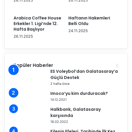
28.11.2025
26.11.2025
l
'
a
n
r
ı
Arabica Coffee House
Haftanın Hakemleri
ı
n
Erkekler 1. Ligi’nde 12.
Belli Oldu
,
d
Hafta Başlıyor
24.11.2025
Y
o
26.11.2025
ı
ğ
l
u
d
m
ı
g
z
Popüler Haberler
ü
l
ES Voleybol’dan Galatasaray’a
n
a
Güçlü Destek
ü
r
k
2 hafta önce
ı
u
Imoco’yu kim durduracak?
n
t
14.12.2021
G
l
e
a
Halkbank, Galatasaray
c
n
karşısında
e
d
18.02.2022
s
ı
Filenin Efeleri, Tarihinde İlk Kez
i