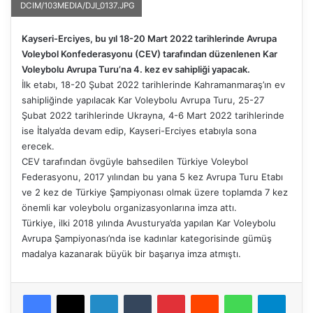
DCIM/103MEDIA/DJI_0137.JPG
Kayseri-Erciyes, bu yıl 18-20 Mart 2022 tarihlerinde Avrupa
Voleybol Konfederasyonu (CEV) tarafından düzenlenen Kar
Voleybolu Avrupa Turu’na 4. kez ev sahipliği yapacak.
İlk etabı, 18-20 Şubat 2022 tarihlerinde Kahramanmaraş’ın ev
sahipliğinde yapılacak Kar Voleybolu Avrupa Turu, 25-27
Şubat 2022 tarihlerinde Ukrayna, 4-6 Mart 2022 tarihlerinde
ise İtalya’da devam edip, Kayseri-Erciyes etabıyla sona
erecek.
CEV tarafından övgüyle bahsedilen Türkiye Voleybol
Federasyonu, 2017 yılından bu yana 5 kez Avrupa Turu Etabı
ve 2 kez de Türkiye Şampiyonası olmak üzere toplamda 7 kez
önemli kar voleybolu organizasyonlarına imza attı.
Türkiye, ilki 2018 yılında Avusturya’da yapılan Kar Voleybolu
Avrupa Şampiyonası’nda ise kadınlar kategorisinde gümüş
madalya kazanarak büyük bir başarıya imza atmıştı.
Facebook
X
LinkedIn
Tumblr
Pinterest
Reddit
WhatsApp
Telegram