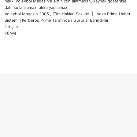
hakkı Voleybol Magazin'e aittir. İzin alınmadan, kaynak gösterilse
dahi kullanılamaz, alıntı yapılamaz.
Voleybol Magazin 2005 , Tüm Hakları Saklıdır |
Voza Prime Haber
Sistemi
|
Kerberos Prime
Tarafından Gururla
Barındırılır
İletişim
Künye
X
YouTube
Instagram
Başa
dön
tuşu