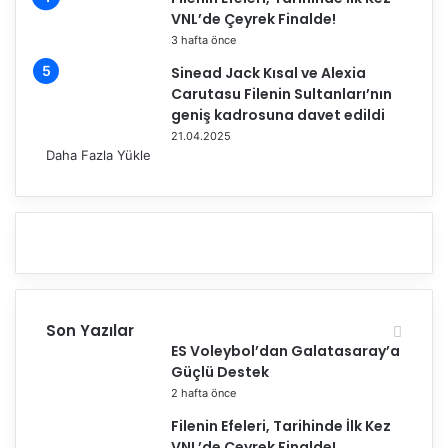
VNL’de Çeyrek Finalde!
-
T
3 hafta önce
e
Sinead Jack Kısal ve Alexia
a
Carutasu Filenin Sultanları’nın
m
geniş kadrosuna davet edildi
T
21.04.2025
ü
Daha Fazla Yükle
r
k
i
y
e
T
e
b
Son Yazılar
r
ES Voleybol’dan Galatasaray’a
i
Güçlü Destek
k
2 hafta önce
R
e
Filenin Efeleri, Tarihinde İlk Kez
s
VNL’de Çeyrek Finalde!