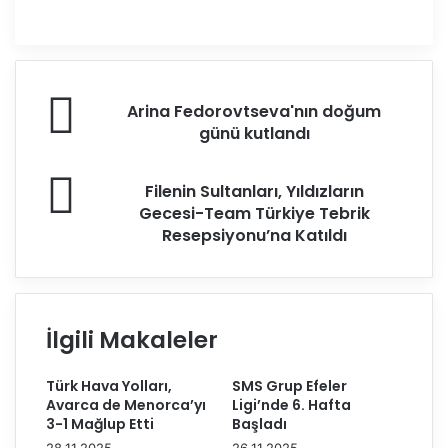
A
Arina Fedorovtseva'nın doğum
r
günü kutlandı
i
n
F
a
Filenin Sultanları, Yıldızların
i
F
Gecesi-Team Türkiye Tebrik
l
e
Resepsiyonu’na Katıldı
e
d
n
o
i
r
n
o
S
İlgili Makaleler
v
u
t
l
s
Türk Hava Yolları,
SMS Grup Efeler
t
e
Avarca de Menorca’yı
Ligi’nde 6. Hafta
a
v
3-1 Mağlup Etti
Başladı
n
a