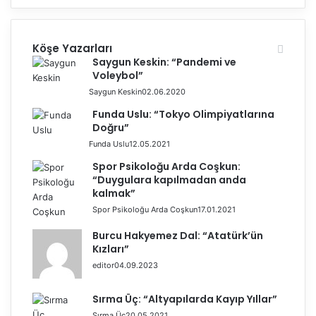
Köşe Yazarları
Saygun Keskin: “Pandemi ve
Voleybol”
Saygun Keskin
02.06.2020
Funda Uslu: “Tokyo Olimpiyatlarına
Doğru”
Funda Uslu
12.05.2021
Spor Psikoloğu Arda Coşkun:
“Duygulara kapılmadan anda
kalmak”
Spor Psikoloğu Arda Coşkun
17.01.2021
Burcu Hakyemez Dal: “Atatürk’ün
Kızları”
editor
04.09.2023
Sırma Üç: “Altyapılarda Kayıp Yıllar”
Sırma Üç
20.05.2021