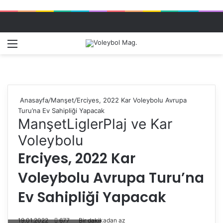
Menü
Dış gö
A
Anasayfa
/
Manşet
/
Erciyes, 2022 Kar Voleybolu Avrupa
Turu’na Ev Sahipliği Yapacak
Manşet
Ligler
Plaj ve Kar
Voleybolu
Erciyes, 2022 Kar
Voleybolu Avrupa Turu’na
Ev Sahipliği Yapacak
19.01.2022
677
Bir dakikadan az