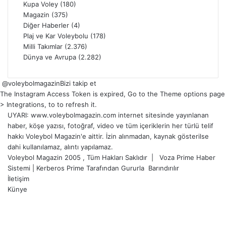
Kupa Voley
(180)
Magazin
(375)
Diğer Haberler
(4)
Plaj ve Kar Voleybolu
(178)
Milli Takımlar
(2.376)
Dünya ve Avrupa
(2.282)
@voleybolmagazin
Bizi takip et
The Instagram Access Token is expired, Go to the Theme options page
> Integrations, to to refresh it.
UYARI: www.voleybolmagazin.com internet sitesinde yayınlanan
haber, köşe yazısı, fotoğraf, video ve tüm içeriklerin her türlü telif
hakkı Voleybol Magazin'e aittir. İzin alınmadan, kaynak gösterilse
dahi kullanılamaz, alıntı yapılamaz.
Voleybol Magazin 2005 , Tüm Hakları Saklıdır |
Voza Prime Haber
Sistemi
|
Kerberos Prime
Tarafından Gururla
Barındırılır
İletişim
Künye
X
YouTube
Instagram