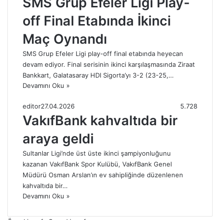
SMS Grup Efeler Ligi Play-
off Final Etabında İkinci
Maç Oynandı
SMS Grup Efeler Ligi play-off final etabında heyecan
devam ediyor. Final serisinin ikinci karşılaşmasında Ziraat
Bankkart, Galatasaray HDI Sigorta’yı 3-2 (23-25,…
Devamını Oku »
editor
27.04.2026
5.728
VakıfBank kahvaltıda bir
araya geldi
Sultanlar Ligi’nde üst üste ikinci şampiyonluğunu
kazanan VakıfBank Spor Kulübü, VakıfBank Genel
Müdürü Osman Arslan’ın ev sahipliğinde düzenlenen
kahvaltıda bir…
Devamını Oku »