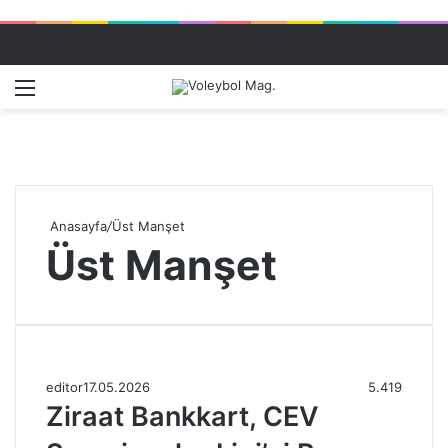
Menü
Dış gö
A
Anasayfa
/
Üst Manşet
Üst Manşet
editor
17.05.2026
5.419
Ziraat Bankkart, CEV