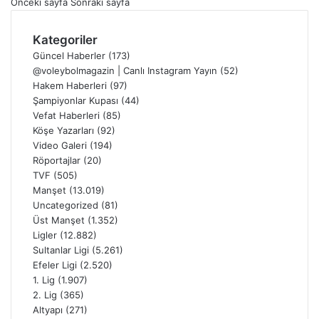
Önceki sayfa
Sonraki sayfa
Kategoriler
Güncel Haberler
(173)
@voleybolmagazin | Canlı Instagram Yayın
(52)
Hakem Haberleri
(97)
Şampiyonlar Kupası
(44)
Vefat Haberleri
(85)
Köşe Yazarları
(92)
Video Galeri
(194)
Röportajlar
(20)
TVF
(505)
Manşet
(13.019)
Uncategorized
(81)
Üst Manşet
(1.352)
Ligler
(12.882)
Sultanlar Ligi
(5.261)
Efeler Ligi
(2.520)
1. Lig
(1.907)
2. Lig
(365)
Altyapı
(271)