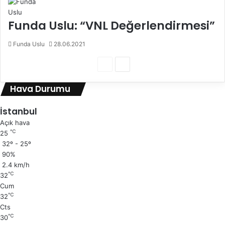
Funda Uslu: “VNL Değerlendirmesi”
Funda Uslu
28.06.2021
Ö
S
n
o
Hava Durumu
c
n
e
r
İstanbul
k
a
Açık hava
℃
25
i
k
32º - 25º
s
i
90%
a
s
2.4 km/h
℃
32
y
a
Cum
f
y
℃
32
a
f
Cts
℃
30
a