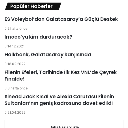
i
m
Popüler Haberler
o
e
l
d
ES Voleybol’dan Galatasaray’a Güçlü Destek
d
i
u
y
2 hafta önce
o
Imoco’yu kim durduracak?
r
14.12.2021
Halkbank, Galatasaray karşısında
18.02.2022
Filenin Efeleri, Tarihinde İlk Kez VNL’de Çeyrek
Finalde!
3 hafta önce
Sinead Jack Kısal ve Alexia Carutasu Filenin
Sultanları’nın geniş kadrosuna davet edildi
21.04.2025
Daha Fazla Yükle