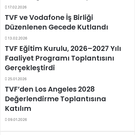
a
s
17.02.2026
y
e
TVF ve Vodafone İş Birliği
n
z
a
o
Düzenlenen Gecede Kutlandı
k
n
ç
h
13.02.2026
i
a
TVF Eğitim Kurulu, 2026–2027 Yılı
f
z
t
ı
Faaliyet Programı Toplantısını
i
r
Gerçekleştirdi
n
l
i
ı
25.01.2026
n
k
TVF’den Los Angeles 2028
b
l
e
a
Değerlendirme Toplantısına
b
r
e
ı
Katılım
k
d
l
e
09.01.2026
e
v
r
a