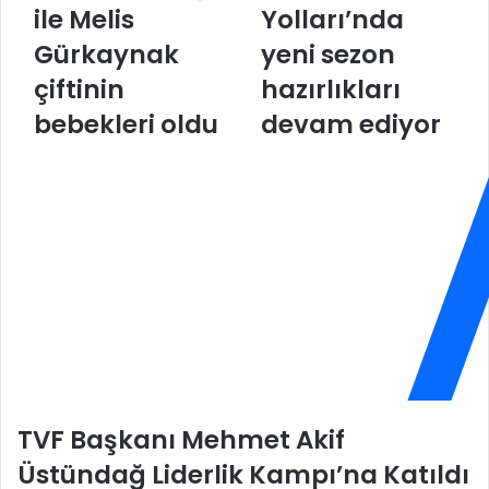
e
ü
ile Melis
Yolları’nda
r
r
Gürkaynak
yeni sezon
h
k
a
H
çiftinin
hazırlıkları
t
a
A
bebekleri oldu
v
devam ediyor
k
a
b
Y
a
o
ş
l
i
l
l
a
e
r
M
ı
e
’
l
n
i
d
s
a
G
y
TVF Başkanı Mehmet Akif
ü
e
r
n
Üstündağ Liderlik Kampı’na Katıldı
k
i