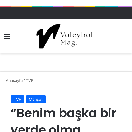
Menü
Dış gö
A
Anasayfa
/
TVF
TVF
Manşet
“Benim başka bir
yerde olma