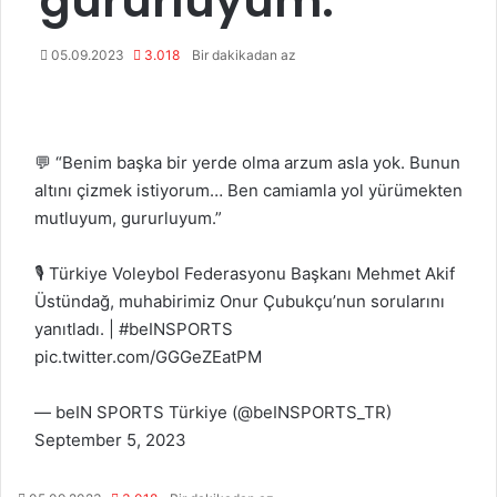
gururluyum.”
05.09.2023
3.018
Bir dakikadan az
💬 “Benim başka bir yerde olma arzum asla yok. Bunun
altını çizmek istiyorum… Ben camiamla yol yürümekten
mutluyum, gururluyum.”
🎙️ Türkiye Voleybol Federasyonu Başkanı Mehmet Akif
Üstündağ, muhabirimiz Onur Çubukçu’nun sorularını
yanıtladı. |
#beINSPORTS
pic.twitter.com/GGGeZEatPM
— beIN SPORTS Türkiye (@beINSPORTS_TR)
September 5, 2023