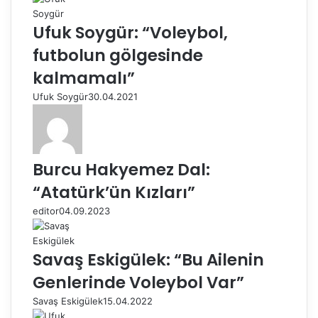
Ufuk Soygür: “Voleybol,
futbolun gölgesinde
kalmamalı”
Ufuk Soygür
30.04.2021
Burcu Hakyemez Dal:
“Atatürk’ün Kızları”
editor
04.09.2023
Savaş Eskigülek: “Bu Ailenin
Genlerinde Voleybol Var”
Savaş Eskigülek
15.04.2022