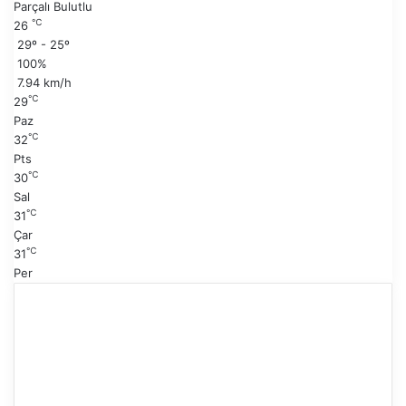
Parçalı Bulutlu
a
i
℃
26
y
s
29º - 25º
f
a
100%
a
y
7.94 km/h
f
℃
29
a
Paz
℃
32
Pts
℃
30
Sal
℃
31
Çar
℃
31
Per