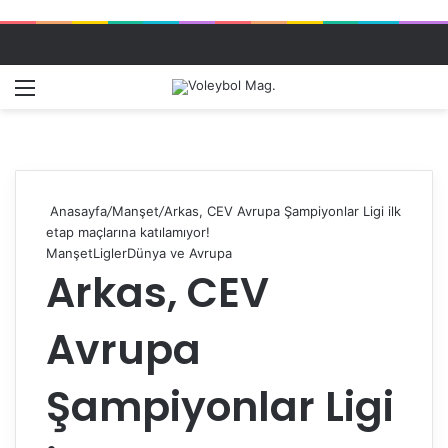
Menü
Dış gö
A
Anasayfa
/
Manşet
/
Arkas, CEV Avrupa Şampiyonlar Ligi ilk
etap maçlarına katılamıyor!
Manşet
Ligler
Dünya ve Avrupa
Arkas, CEV
Avrupa
Şampiyonlar Ligi