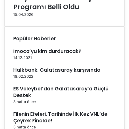
r
d
Programı Belli Oldu
ı
a
15.04.2026
h
l
a
d
k
ı
k
!
Popüler Haberler
ı
n
Imoco’yu kim durduracak?
d
a
14.12.2021
b
Halkbank, Galatasaray karşısında
i
l
18.02.2022
g
ES Voleybol’dan Galatasaray’a Güçlü
i
l
Destek
e
3 hafta önce
n
d
Filenin Efeleri, Tarihinde İlk Kez VNL’de
i
Çeyrek Finalde!
r
3 hafta önce