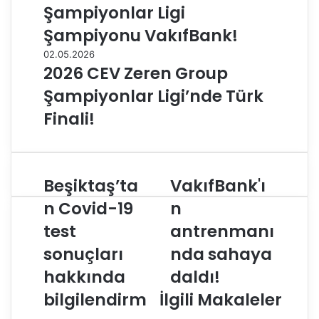
Şampiyonlar Ligi
Şampiyonu VakıfBank!
02.05.2026
2026 CEV Zeren Group
Şampiyonlar Ligi’nde Türk
Finali!
Beşiktaş’ta
VakıfBank'ı
B
V
e
a
n Covid-19
n
ş
k
test
antrenmanı
i
ı
k
f
sonuçları
nda sahaya
t
B
a
hakkında
a
daldı!
ş
n
bilgilendirm
İlgili Makaleler
’
k
t
'