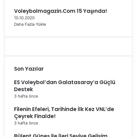
m
e
Voleybolmagazin.Com 15 Yaşında!
10.10.2020
Daha Fazla Yükle
Son Yazılar
ES Voleybol’dan Galatasaray’a Güçlü
Destek
3 hafta önce
Filenin Efeleri, Tarihinde İlk Kez VNL’de
Çeyrek Finalde!
3 hafta önce
Bülent Güneş ile İleri Seviye Gelişim