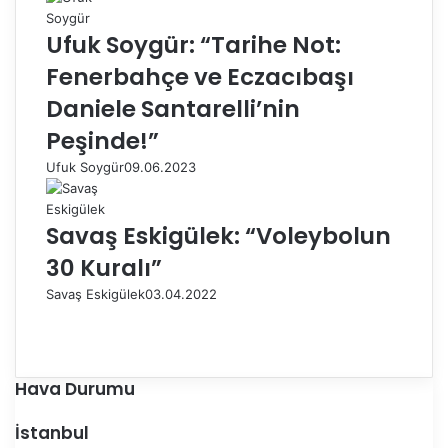
Ufuk Soygür: “Tarihe Not:
Fenerbahçe ve Eczacıbaşı
Daniele Santarelli’nin
Peşinde!”
Ufuk Soygür
09.06.2023
Savaş Eskigülek: “Voleybolun
30 Kuralı”
Savaş Eskigülek
03.04.2022
Ö
n
S
c
o
e
n
Hava Durumu
k
r
i
a
İstanbul
s
k