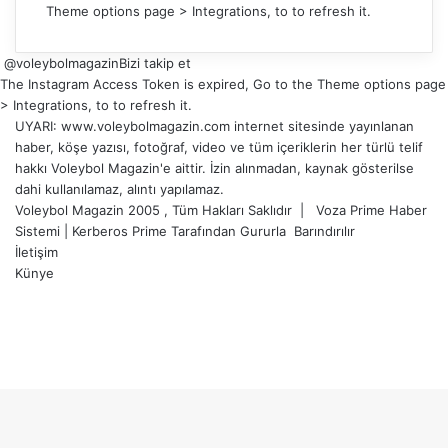
Theme options page > Integrations, to to refresh it.
@voleybolmagazin
Bizi takip et
The Instagram Access Token is expired, Go to the Theme options page
> Integrations, to to refresh it.
UYARI: www.voleybolmagazin.com internet sitesinde yayınlanan
haber, köşe yazısı, fotoğraf, video ve tüm içeriklerin her türlü telif
hakkı Voleybol Magazin'e aittir. İzin alınmadan, kaynak gösterilse
dahi kullanılamaz, alıntı yapılamaz.
Voleybol Magazin 2005 , Tüm Hakları Saklıdır |
Voza Prime Haber
Sistemi
|
Kerberos Prime
Tarafından Gururla
Barındırılır
İletişim
Künye
X
YouTube
Instagram
Facebook
X
LinkedIn
WhatsApp
Telegram
Başa
dön
tuşu