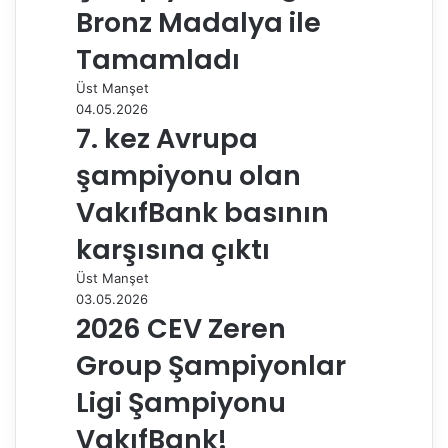
a
Bronz Madalya ile
y
Tamamladı
l
a
Üst Manşet
ş
04.05.2026
7. kez Avrupa
şampiyonu olan
VakıfBank basının
karşısına çıktı
Üst Manşet
03.05.2026
2026 CEV Zeren
Group Şampiyonlar
Ligi Şampiyonu
VakıfBank!