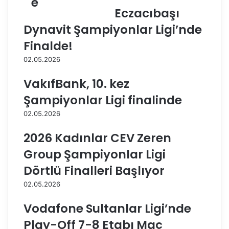
e
a
ı
Eczacıbaşı
n
n
Dynavit Şampiyonlar Ligi’nde
C
a
o
n
Finalde!
v
t
02.05.2026
i
r
d
e
VakıfBank, 10. kez
-
n
1
m
Şampiyonlar Ligi finalinde
9
a
02.05.2026
t
n
e
ı
2026 Kadınlar CEV Zeren
s
n
t
d
Group Şampiyonlar Ligi
s
a
Dörtlü Finalleri Başlıyor
o
s
n
a
02.05.2026
u
h
ç
a
Vodafone Sultanlar Ligi’nde
l
y
Play-Off 7-8 Etabı Maç
a
a