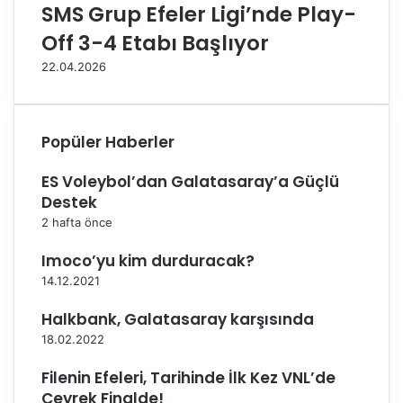
SMS Grup Efeler Ligi’nde Play-
B
’
e
n
Off 3-4 Etabı Başlıyor
l
d
22.04.2026
e
e
d
B
i
i
y
r
Popüler Haberler
e
e
s
y
ES Voleybol’dan Galatasaray’a Güçlü
i
s
Destek
'
e
n
l
2 hafta önce
d
İ
e
s
Imoco’yu kim durduracak?
t
14.12.2021
a
t
Halkbank, Galatasaray karşısında
i
18.02.2022
s
t
Filenin Efeleri, Tarihinde İlk Kez VNL’de
i
Çeyrek Finalde!