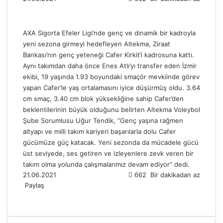
AXA Sigorta Efeler Ligi’nde genç ve dinamik bir kadroyla
yeni sezona girmeyi hedefleyen Altekma, Ziraat
Bankası’nın genç yeteneği Cafer Kirkit’i kadrosuna kattı.
Aynı takımdan daha önce Enes Atlı’yı transfer eden İzmir
ekibi, 19 yaşında 1.93 boyundaki smaçör mevkiinde görev
yapan Cafer’le yaş ortalamasını iyice düşürmüş oldu. 3.64
cm smaç, 3.40 cm blok yüksekliğine sahip Cafer’den
beklentilerinin büyük olduğunu belirten Altekma Voleybol
Şube Sorumlusu Uğur Tendik, “Genç yaşına rağmen
altyapı ve milli takım kariyeri başarılarla dolu Cafer
gücümüze güç katacak. Yeni sezonda da mücadele gücü
üst seviyede, ses getiren ve izleyenlere zevk veren bir
takım olma yolunda çalışmalarımız devam ediyor” dedi.
21.06.2021
662
Bir dakikadan az
Paylaş
F
X
L
T
P
R
W
T
E
Y
a
i
u
i
e
h
e
-
a
c
n
m
n
d
a
l
P
z