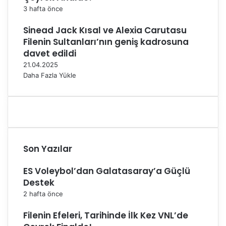
k
3 hafta önce
l
e
Sinead Jack Kısal ve Alexia Carutasu
r
Filenin Sultanları’nın geniş kadrosuna
d
davet edildi
e
21.04.2025
D
Daha Fazla Yükle
e
Z
i
r
v
e
d
Son Yazılar
e
Y
ES Voleybol’dan Galatasaray’a Güçlü
e
Destek
r
A
2 hafta önce
l
Filenin Efeleri, Tarihinde İlk Kez VNL’de
d
ı