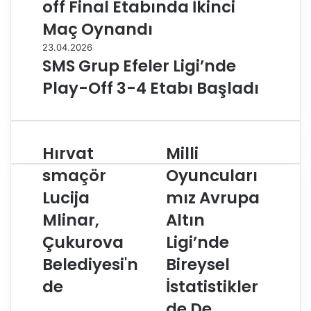
off Final Etabında İkinci
Maç Oynandı
23.04.2026
SMS Grup Efeler Ligi’nde
Play-Off 3-4 Etabı Başladı
Hırvat
Milli
H
M
ı
i
smaçör
Oyuncuları
r
l
Lucija
mız Avrupa
v
l
a
i
Mlinar,
Altın
t
O
s
Çukurova
y
Ligi’nde
m
u
Belediyesi'n
Bireysel
a
n
ç
c
de
İstatistikler
ö
u
de De
r
l