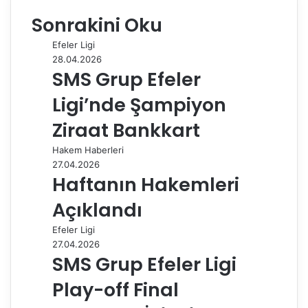
e
k
b
t
d
t
e
o
d
Sonrakini Oku
b
e
l
e
i
s
g
s
ı
o
d
r
r
t
A
r
t
r
Efeler Ligi
o
I
e
p
a
a
28.04.2026
k
n
s
p
m
i
SMS Grup Efeler
t
l
e
Ligi’nde Şampiyon
p
a
Ziraat Bankkart
y
Hakem Haberleri
l
27.04.2026
a
Haftanın Hakemleri
ş
Açıklandı
Efeler Ligi
27.04.2026
SMS Grup Efeler Ligi
Play-off Final