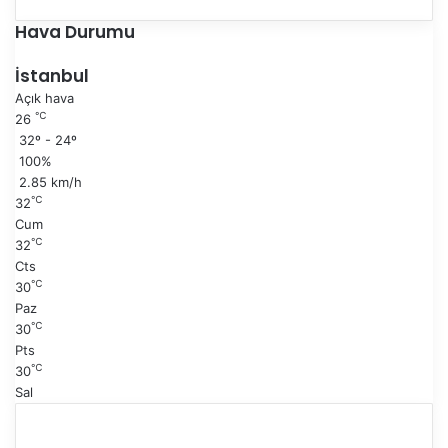
c
o
e
n
Hava Durumu
k
r
i
a
İstanbul
s
k
Açık hava
a
i
℃
26
y
s
32º - 24º
f
a
100%
a
y
2.85 km/h
f
℃
32
a
Cum
℃
32
Cts
℃
30
Paz
℃
30
Pts
℃
30
Sal