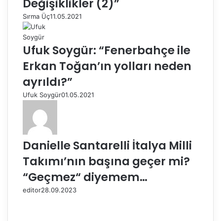
Değişiklikler (2)”
Sırma Üç
11.05.2021
Ufuk Soygür: “Fenerbahçe ile
Erkan Toğan’ın yolları neden
ayrıldı?”
Ufuk Soygür
01.05.2021
Danielle Santarelli İtalya Milli
Takımı’nın başına geçer mi?
“Geçmez“ diyemem…
editor
28.09.2023
Ö
n
S