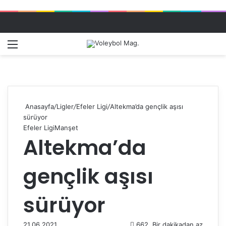
Menü
Dış gö
A
Anasayfa
/
Ligler
/
Efeler Ligi
/
Altekma’da gençlik aşısı
sürüyor
Efeler Ligi
Manşet
Altekma’da
gençlik aşısı
sürüyor
21.06.2021
662
Bir dakikadan az