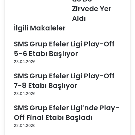
L
a
Zirvede Yer
u
r
Aldı
c
ı
i
m
İlgili Makaleler
j
ı
a
z
SMS Grup Efeler Ligi Play-Off
M
A
l
v
5-6 Etabı Başlıyor
i
r
23.04.2026
n
u
a
p
SMS Grup Efeler Ligi Play-Off
r
a
,
A
7-8 Etabı Başlıyor
Ç
l
23.04.2026
u
t
k
ı
SMS Grup Efeler Ligi’nde Play-
u
n
r
L
Off Final Etabı Başladı
o
i
22.04.2026
v
g
a
i