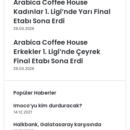
Arabica Coffee House
S
u
Kadınlar 1. Ligi’nde Yarı Final
p
r
o
s
Etabı Sona Erdi
r
a
29.03.2026
'
V
d
o
Arabica Coffee House
a
l
e
Erkekler 1. Ligi’nde Çeyrek
y
Final Etabı Sona Erdi
b
o
29.03.2026
l
T
u
r
Popüler Haberler
n
u
Imoco’yu kim durduracak?
v
14.12.2021
a
s
Halkbank, Galatasaray karşısında
ı