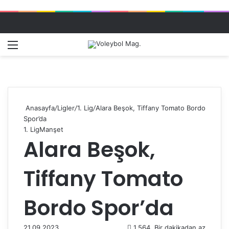
Menü
Dış gö
A
Anasayfa
/
Ligler
/
1. Lig
/
Alara Beşok, Tiffany Tomato Bordo
Spor’da
1. Lig
Manşet
Alara Beşok,
Tiffany Tomato
Bordo Spor’da
21.09.2023
1.564
Bir dakikadan az