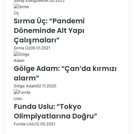
Savaş Eskigülek
06.05.2022
Sırma Üç: “Pandemi
Döneminde Alt Yapı
Çalışmaları”
Sırma Üç
09.01.2021
Gölge Adam: “Çan’da kırmızı
alarm”
Gölge Adam
02.11.2020
Funda Uslu: “Tokyo
Olimpiyatlarına Doğru”
Funda Uslu
12.05.2021
Ö