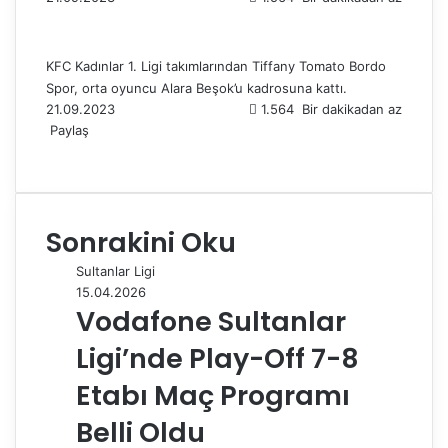
KFC Kadınlar 1. Ligi takımlarından Tiffany Tomato Bordo
Spor, orta oyuncu Alara Beşok’u kadrosuna kattı.
21.09.2023
1.564
Bir dakikadan az
Paylaş
F
X
L
T
P
R
W
T
E
Y
a
i
u
i
e
h
e
-
a
c
n
m
n
d
a
l
P
z
e
k
b
t
d
t
e
o
d
Sonrakini Oku
b
e
l
e
i
s
g
s
ı
o
d
r
r
t
A
r
t
r
Sultanlar Ligi
o
I
e
p
a
a
15.04.2026
k
n
s
p
m
i
Vodafone Sultanlar
t
l
e
Ligi’nde Play-Off 7-8
p
a
Etabı Maç Programı
y
Belli Oldu
l
a