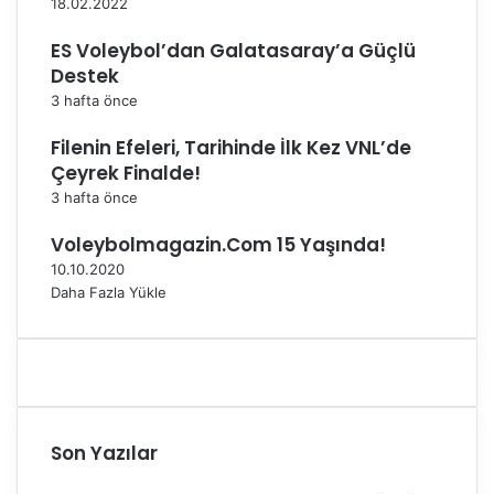
18.02.2022
'
n
ES Voleybol’dan Galatasaray’a Güçlü
a
Destek
g
3 hafta önce
a
l
Filenin Efeleri, Tarihinde İlk Kez VNL’de
i
Çeyrek Finalde!
b
i
3 hafta önce
y
e
Voleybolmagazin.Com 15 Yaşında!
t
10.10.2020
l
Daha Fazla Yükle
e
b
a
ş
l
a
d
Son Yazılar
ı