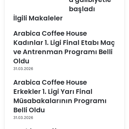
i
e
l
h
başladı
i
i
İlgili Makaleler
,
r
T
B
i
e
Arabica Coffee House
f
l
Kadınlar 1. Ligi Final Etabı Maç
f
e
a
d
ve Antrenman Programı Belli
n
i
Oldu
y
y
T
e
31.03.2026
o
s
m
p
Arabica Coffee House
a
o
Erkekler 1. Ligi Yarı Final
t
r
o
,
Müsabakalarının Programı
B
T
Belli Oldu
o
S
r
Y
31.03.2026
d
D
o
B