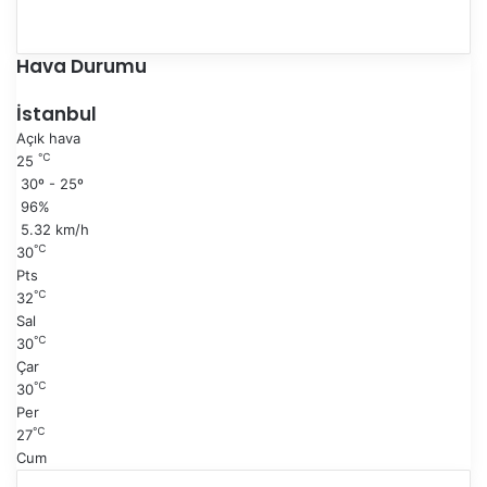
n
S
c
o
e
n
Hava Durumu
k
r
i
a
İstanbul
s
k
Açık hava
a
i
℃
25
y
s
30º - 25º
f
a
96%
a
y
5.32 km/h
f
℃
30
a
Pts
℃
32
Sal
℃
30
Çar
℃
30
Per
℃
27
Cum