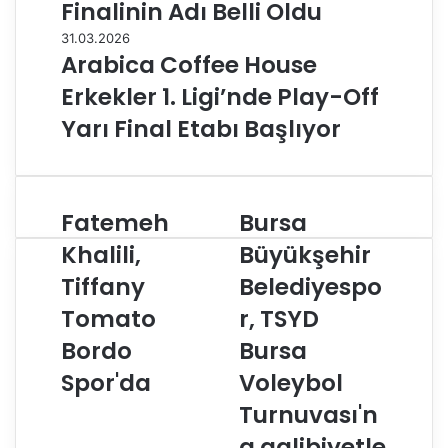
Finalinin Adı Belli Oldu
31.03.2026
Arabica Coffee House
Erkekler 1. Ligi’nde Play-Off
Yarı Final Etabı Başlıyor
Fatemeh
Bursa
F
B
a
u
Khalili,
Büyükşehir
t
r
Tiffany
Belediyespo
e
s
m
a
Tomato
r, TSYD
e
B
h
Bordo
ü
Bursa
K
y
Spor'da
Voleybol
h
ü
a
k
Turnuvası'n
l
ş
a galibiyetle