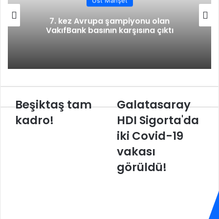
Üst Manşet
e
7. kez Avrupa şampiyonu olan
p
VakıfBank basının karşısına çıktı
a
y
l
a
ş
Beşiktaş tam
Galatasaray
B
G
e
a
kadro!
HDI Sigorta'da
ş
l
iki Covid-19
i
a
k
t
vakası
t
a
a
s
görüldü!
ş
a
t
r
a
a
m
y
k
H