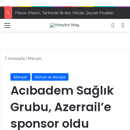
Filenin Efeleri, Tarihinde İlk Kez VNL’de Çeyrek Finalde!
Menü
Dış gö
A
Anasayfa
/
Manşet
Manşet
Dünya ve Avrupa
Acıbadem Sağlık
Grubu, Azerrail’e
sponsor oldu