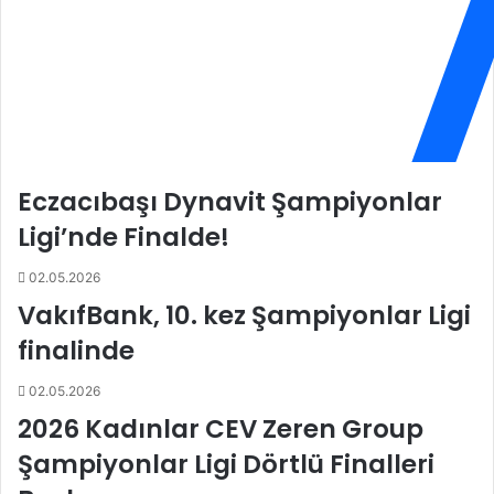
a
D
d
I
r
S
o
i
!
g
o
r
t
Eczacıbaşı Dynavit Şampiyonlar
a
'
Ligi’nde Finalde!
d
a
02.05.2026
i
VakıfBank, 10. kez Şampiyonlar Ligi
k
i
finalinde
C
o
02.05.2026
v
2026 Kadınlar CEV Zeren Group
i
d
Şampiyonlar Ligi Dörtlü Finalleri
-