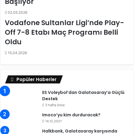
Başlıyor
1
9
02.05.2026
v
Vodafone Sultanlar Ligi’nde Play-
a
k
Off 7-8 Etabı Maç Programı Belli
a
s
Oldu
ı
g
15.04.2026
ö
r
ü
l
Popüler Haberler
d
ü
ES Voleybol’dan Galatasaray’a Güçlü
!
Destek
3 hafta önce
Imoco’yu kim durduracak?
14.12.2021
Halkbank, Galatasaray karşısında